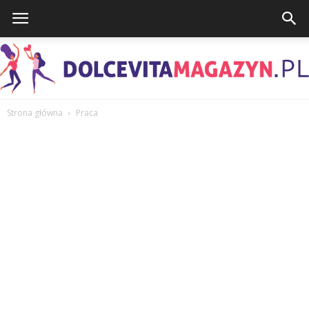
Strona główna
Praca
DolcevitaMagazyn.pl