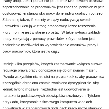
płatny urlop. Jeżeli jednak nie jest to możliwe, bowiem okresowe
zapotrzebowanie na pracowników jest znaczne, powinien w pełni
dostosować jej stanowisko pracy do jej indywidualnych potrzeb.
Zdarza się także, iż kobiety w ciąży nadużywają swoich
uprawnień i kierują w stronę pracodawcy liczne roszczenia,
którym on nie jest w stanie sprostać. W takiej sytuacji zakłady
pracy korzystają z pomocy prawników, których celem jest
znalezienie możliwości na wypowiedzenie warunków pracy i
płacy pracownicy, która jest w ciąży.
Istnieje kilka przepisów, których zastosowanie wyłącza surowe
regulacje prawa pracy odnoszące się do omawianej materii.
Przede wszystkim nic nie stoi na przeszkodzie, aby pracownica
szczególnie chroniona została zwolniona dyscyplinarnie. Aby
jednak było to możliwe, niezbędne jest udowodnienie jej
naruszenia podstawowych obowiązków służbowych. Tytułem
przykładu, korzystanie z firmowego komputera w celach
prywatnych w standardowych godzinach pracy może stanowić