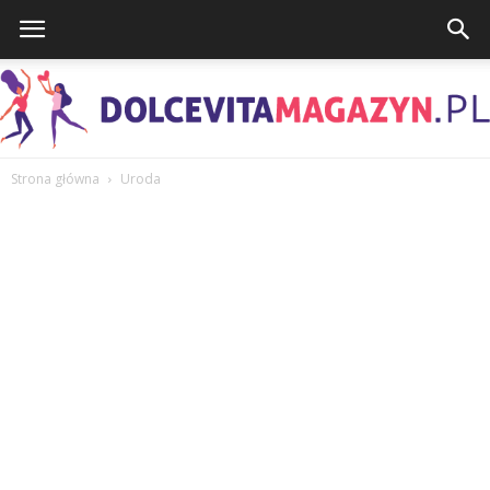
Strona główna
Uroda
DolcevitaMagazyn.pl