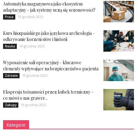
Automatyka magazynowa jako ekosystem
adaptacyjny – jak systemy uczą się sezonowości?
19 grudnia 2025
Praca
Kurs hiszpańskiego jako językowa archeologia –
odkrywanie korzeni słów i historii
19 grudnia 2025
Nauka
Wyposażenie sali operacyjnej – kluczowe
elementy wpływające na bezpieczeństwo pacjenta
19 grudnia 2025
Zdrowie
Ekspresja tożsamości przez kubek termiczny –
co mówi o nas grawer...
19 grudnia 2025
Zakupy
Kategorie
Kategorie