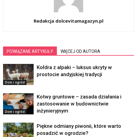
Redakcja dolcevitamagazyn.pl
POWIĄZANE ARTYKUŁY
WIĘCEJ OD AUTORA
Kołdra z alpaki – luksus ukryty w
prostocie andyjskiej tradycji
Dom i ogród
Kotwy gruntowe – zasada działania i
zastosowanie w budownictwie
inżynieryjnym
Dom i ogród
Piękne odmiany piwonii, które warto
posadzić w ogrodzie?