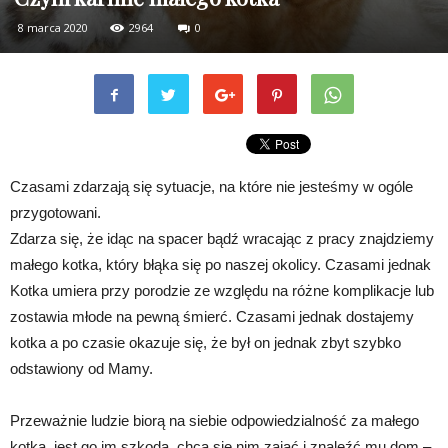
8 marca 2020
2964
0
Czasami zdarzają się sytuacje, na które nie jesteśmy w ogóle
przygotowani.
Zdarza się, że idąc na spacer bądź wracając z pracy znajdziemy
małego kotka, który błąka się po naszej okolicy. Czasami jednak
Kotka umiera przy porodzie ze względu na różne komplikacje lub
zostawia młode na pewną śmierć. Czasami jednak dostajemy
kotka a po czasie okazuje się, że był on jednak zbyt szybko
odstawiony od Mamy.
Przeważnie ludzie biorą na siebie odpowiedzialność za małego
kotka, jest go im szkoda, chcą się nim zająć i znaleźć mu dom –