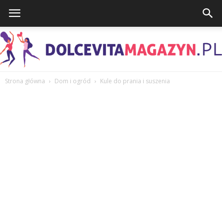
Strona główna
Dom i ogród
Kule do prania i suszenia
DolcevitaMagazyn.pl