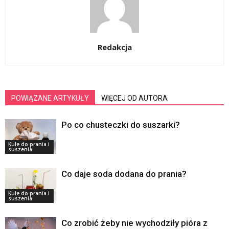
Redakcja
POWIĄZANE ARTYKUŁY
WIĘCEJ OD AUTORA
Po co chusteczki do suszarki?
Kule do prania i
suszenia
Co daje soda dodana do prania?
Kule do prania i
suszenia
Co zrobić żeby nie wychodziły pióra z