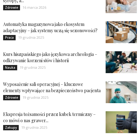
syropy, a...
16 marca 2026
Zdrowie
Automatyka magazynowa jako ekosystem
adaptacyjny – jak systemy uczą się sezonowości?
19 grudnia 2025
Praca
Kurs hiszpańskiego jako językowa archeologia –
odkrywanie korzeni słów i historii
19 grudnia 2025
Nauka
Wyposażenie sali operacyjnej – kluczowe
elementy wpływające na bezpieczeństwo pacjenta
19 grudnia 2025
Zdrowie
Ekspresja tożsamości przez kubek termiczny –
co mówi o nas grawer...
19 grudnia 2025
Zakupy