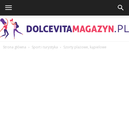
Strona główna
Sport i turystyka
Szorty plażowe, kąpielowe
DolcevitaMagazyn.pl