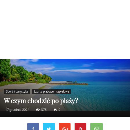
Sport i turystyka
Szorty plażowe, kąpielowe
W czym chodzić po plaży?
17 grudnia 2024
375
0