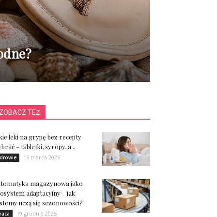
modne?
ZOBACZ TEŻ
kie leki na grypę bez recepty
brać – tabletki, syropy, a...
16 marca 2026
drowie
utomatyka magazynowa jako
osystem adaptacyjny – jak
stemy uczą się sezonowości?
19 grudnia 2025
raca