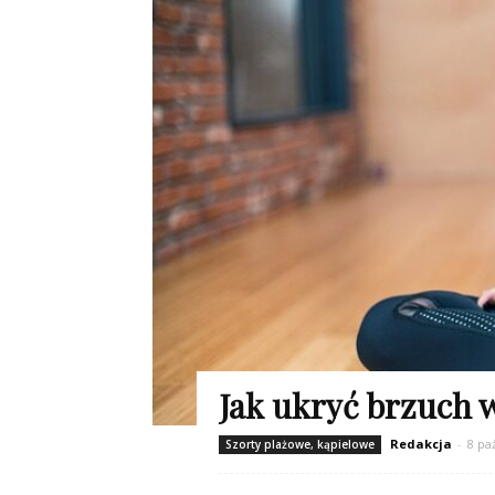
Jak ukryć brzuch w
Redakcja
-
8 pa
Szorty plażowe, kąpielowe