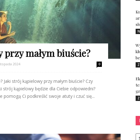
Ku
ar
sł
N
Wy
wy przy małym biuście?
kl
be
istopada 2024
0
Z
Ek
e? Jaki strój kąpielowy przy małym biuście? Czy
te
ki strój kąpielowy będzie dla Ciebie odpowiedni?
gr
re pomogą Ci podkreślić swoje atuty i czuć się...
Z
Ka