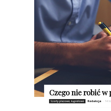
Czego nie robić w
Redakcja
-
14 l
Szorty plażowe, kąpielowe