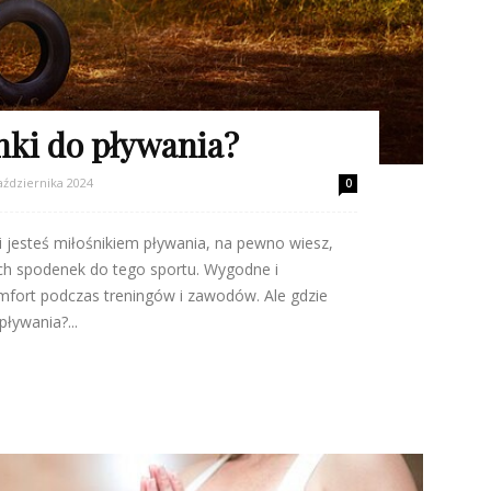
nki do pływania?
aździernika 2024
0
li jesteś miłośnikiem pływania, na pewno wiesz,
ch spodenek do tego sportu. Wygodne i
mfort podczas treningów i zawodów. Ale gdzie
ływania?...