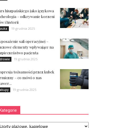
rs hiszpańskiego jako językowa
cheologia – odkrywanie korzeni
ów i historii
19 grudnia 2025
auka
posażenie sali operacyjnej –
uczowe elementy wpływające na
zpieczeństwo pacjenta
19 grudnia 2025
drowie
spresja tożsamości przez kubek
rmiczny – co mówi o nas
awer...
19 grudnia 2025
akupy
Kategorie
tegorie