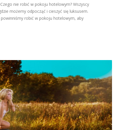
 Czego nie robić w pokoju hotelowym? Wszyscy
gdzie możemy odpocząć i cieszyć się luksusem.
nie powinniśmy robić w pokoju hotelowym, aby