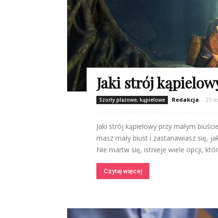
Jaki strój kąpielo
Redakcja
-
25 l
Szorty plażowe, kąpielowe
Jaki strój kąpielowy przy małym biuści
masz mały biust i zastanawiasz się, ja
Nie martw się, istnieje wiele opcji, któ
Czytaj więcej