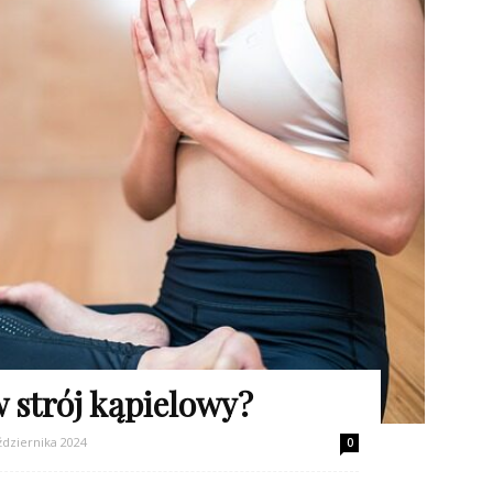
 strój kąpielowy?
ździernika 2024
0