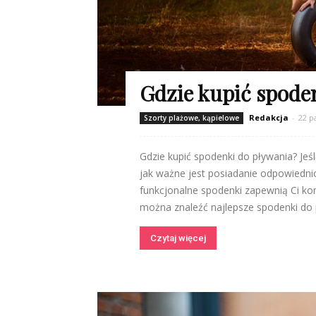
Gdzie kupić spode
Redakcja
-
22 p
Szorty plażowe, kąpielowe
Gdzie kupić spodenki do pływania? Jeś
jak ważne jest posiadanie odpowiedni
funkcjonalne spodenki zapewnią Ci ko
można znaleźć najlepsze spodenki do p
Czytaj więcej