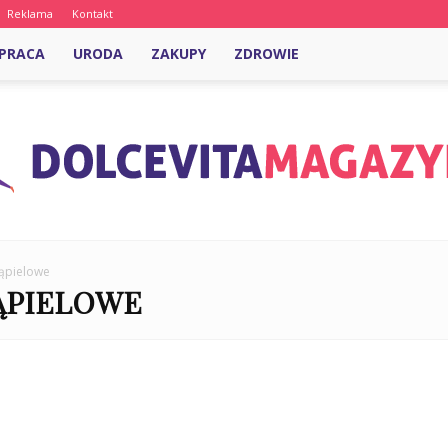
Reklama
Kontakt
PRACA
URODA
ZAKUPY
ZDROWIE
kąpielowe
ĄPIELOWE
DolcevitaMagazyn.pl