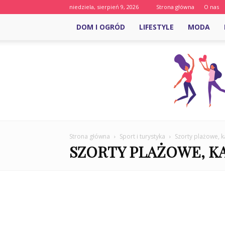
niedziela, sierpień 9, 2026
Strona główna
O nas
DOM I OGRÓD
LIFESTYLE
MODA
Strona główna
Sport i turystyka
Szorty plażowe, 
SZORTY PLAŻOWE, K