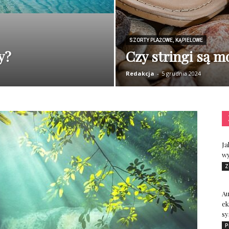
SZORTY PLAŻOWE, KĄPIELOWE
y?
Czy stringi są 
Redakcja
-
5 grudnia 2024
Ja
wy
Z
A
ek
sy
P