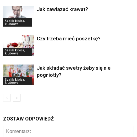
Jak zawiązać krawat?
Szalik kibica,
klubowe
Czy trzeba mieć poszetkę?
Szalik kibica,
klubowe
Jak składać swetry żeby się nie
pogniotły?
Szalik kibica,
klubowe
ZOSTAW ODPOWIEDŹ