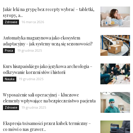
Jakie leki na grypę bez recepty wybrać – tabletki,
syropy, a...
16 marca 2026
Zdrowie
Automatyka magazynowa jako ekosystem
adaptacyjny – jak systemy uczą się sezonowości?
19 grudnia 2025
Praca
Kurs hiszpańskiego jako językowa archeologia –
odkrywanie korzeni słów i historii
19 grudnia 2025
Nauka
Wyposażenie sali operacyjnej – kluczowe
elementy wpływające na bezpieczeństwo pacjenta
19 grudnia 2025
Zdrowie
Ekspresja tożsamości przez kubek termiczny –
co mówi o nas grawer...