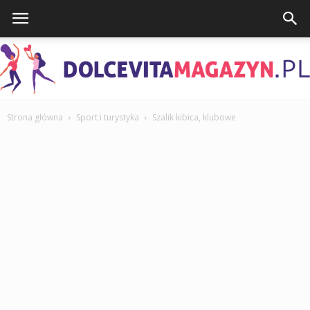
Strona główna
Sport i turystyka
Szalik kibica, klubowe
DolcevitaMagazyn.pl