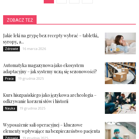
ZOBACZ TEŻ
Jakie leki na grypę bez recepty wybrać – tabletki,
syropy, a...
16 marca 2026
Zdrowie
Automatyka magazynowa jako ekosystem
adaptacyjny – jak systemy uczą się sezonowości?
19 grudnia 2025
Praca
Kurs hiszpańskiego jako językowa archeologia –
odkrywanie korzeni słów i historii
19 grudnia 2025
Nauka
Wyposażenie sali operacyjnej – kluczowe
elementy wpływające na bezpieczeństwo pacjenta
19 grudnia 2025
Zdrowie