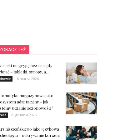
ZOBACZ TEŻ
kie leki na grypę bez recepty
brać – tabletki, syropy, a...
16 marca 2026
drowie
utomatyka magazynowa jako
osystem adaptacyjny – jak
stemy uczą się sezonowości?
19 grudnia 2025
raca
rs hiszpańskiego jako językowa
cheologia – odkrywanie korzeni