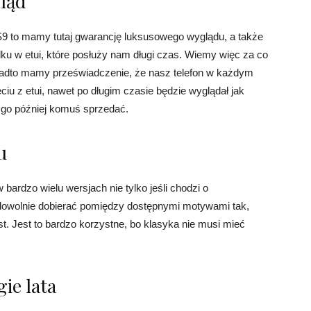
ląd
S9 to mamy tutaj gwarancję luksusowego wyglądu, a także
ku w etui, które posłuży nam długi czas. Wiemy więc za co
adto mamy przeświadczenie, że nasz telefon w każdym
iu z etui, nawet po długim czasie będzie wyglądał jak
 go później komuś sprzedać.
u
ardzo wielu wersjach nie tylko jeśli chodzi o
dowolnie dobierać pomiędzy dostępnymi motywami tak,
t. Jest to bardzo korzystne, bo klasyka nie musi mieć
ie lata