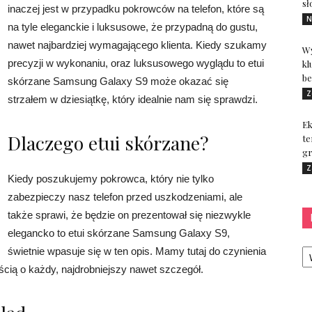
sł
inaczej jest w przypadku pokrowców na telefon, które są
N
na tyle eleganckie i luksusowe, że przypadną do gustu,
nawet najbardziej wymagającego klienta. Kiedy szukamy
Wy
precyzji w wykonaniu, oraz luksusowego wyglądu to etui
kl
be
skórzane Samsung Galaxy S9 może okazać się
Z
strzałem w dziesiątkę, który idealnie nam się sprawdzi.
Ek
Dlaczego etui skórzane?
te
gr
Z
Kiedy poszukujemy pokrowca, który nie tylko
zabezpieczy nasz telefon przed uszkodzeniami, ale
także sprawi, że będzie on prezentował się niezwykle
elegancko to etui skórzane Samsung Galaxy S9,
Ka
świetnie wpasuje się w ten opis. Mamy tutaj do czynienia
cią o każdy, najdrobniejszy nawet szczegół.