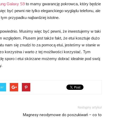
ung Galaxy S9
to mamy gwarancję pokrowca, który będzie
ęc być pewni nie tylko eleganckiego wyglądu telefonu, ale
tym przypadku najbardziej istotne.
odpowiednio. Musimy więc być pewni, że inwestujemy w taki
m względem. Plusem jest także fakt, że etui kosztuje dużo
atu nam się znudzi to za pomocą etui, jesteśmy w stanie w
dzo korzystna i warto z tej możliwości korzystać. Tym
 sporo i etui skórzane możemy dobrać idealnie pod swój
y.
ter
Następny artykuł
Magnesy neodymowe do poszukiwań – co to