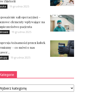
ów i historii
19 grudnia 2025
auka
posażenie sali operacyjnej –
uczowe elementy wpływające na
zpieczeństwo pacjenta
19 grudnia 2025
drowie
spresja tożsamości przez kubek
rmiczny – co mówi o nas
awer...
19 grudnia 2025
akupy
Kategorie
tegorie