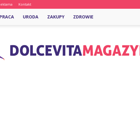
Reklama
Kontakt
PRACA
URODA
ZAKUPY
ZDROWIE
DolcevitaMagazyn.pl