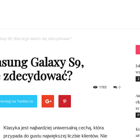
laxy S9, dlaczego warto się zdecydować?
sung Galaxy S9,
Ja
ę zdecydować?
wy
Z
1193
0
A
ierkaj) na Twitterze
ek
sy
P
Klasyka jest najbardziej uniwersalną cechą, która
Ku
ar
przypada do gustu największej liczbie klientów. Nie