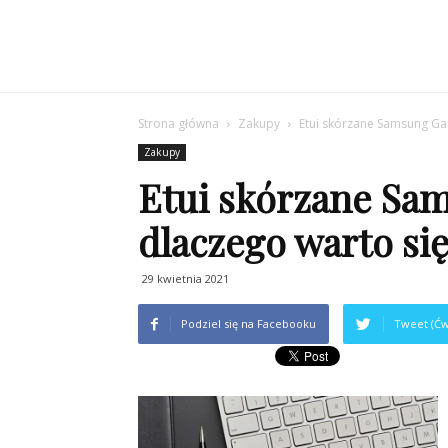
Strona główna
Zakupy
Etui skórzane Samsung Ga
Zakupy
Etui skórzane Sam
dlaczego warto si
29 kwietnia 2021
Podziel się na Facebooku
Tweet (Ćw