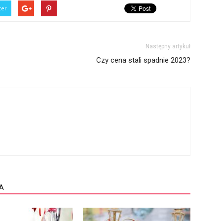
ter
Następny artykuł
Czy cena stali spadnie 2023?
A