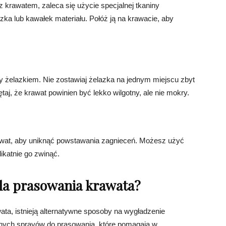
 krawatem, zaleca się użycie specjalnej tkaniny
zka lub kawałek materiału. Połóż ją na krawacie, aby
hy żelazkiem. Nie zostawiaj żelazka na jednym miejscu zbyt
taj, że krawat powinien być lekko wilgotny, ale nie mokry.
awat, aby uniknąć powstawania zagnieceń. Możesz użyć
ikatnie go zwinąć.
dla prasowania krawata?
ata, istnieją alternatywne sposoby na wygładzenie
alnych sprayów do prasowania, które pomagają w