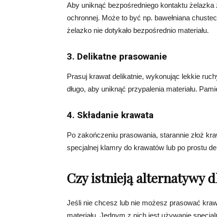
Aby uniknąć bezpośredniego kontaktu żelazka z
ochronnej. Może to być np. bawełniana chustec
żelazko nie dotykało bezpośrednio materiału.
3. Delikatne prasowanie
Prasuj krawat delikatnie, wykonując lekkie ruc
długo, aby uniknąć przypalenia materiału. Pamię
4. Składanie krawata
Po zakończeniu prasowania, starannie złoż kr
specjalnej klamry do krawatów lub po prostu del
Czy istnieją alternatywy 
Jeśli nie chcesz lub nie możesz prasować kraw
materiału. Jednym z nich jest używanie specj