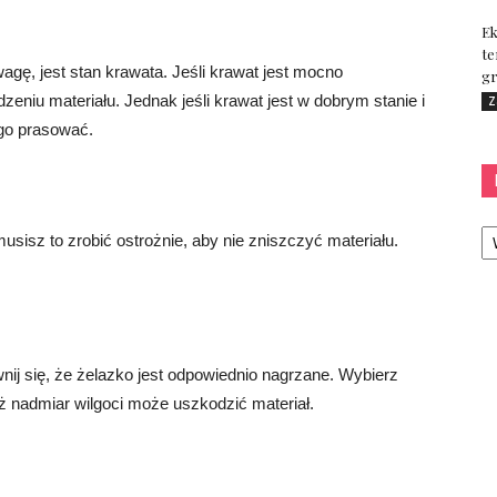
Ek
te
gę, jest stan krawata. Jeśli krawat jest mocno
gr
niu materiału. Jednak jeśli krawat jest w dobrym stanie i
Z
go prasować.
Ka
usisz to zrobić ostrożnie, aby nie zniszczyć materiału.
ij się, że żelazko jest odpowiednio nagrzane. Wybierz
ż nadmiar wilgoci może uszkodzić materiał.