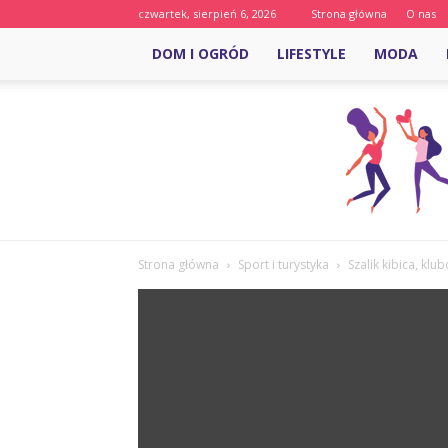
czwartek, sierpień 6, 2026
Strona główna
O nas
DOM I OGRÓD
LIFESTYLE
MODA
Strona główna
Sport i turystyka
Szalik kibica, klu