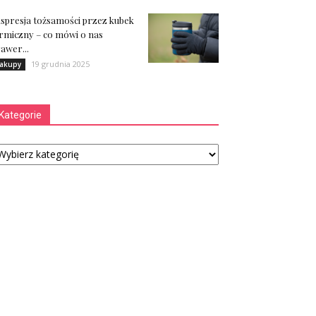
spresja tożsamości przez kubek
rmiczny – co mówi o nas
awer...
19 grudnia 2025
akupy
Kategorie
tegorie