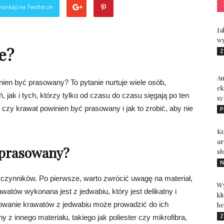
ierkaj) na Twitterze
Ja
wy
e?
Z
A
nien być prasowany? To pytanie nurtuje wiele osób,
ek
 jak i tych, którzy tylko od czasu do czasu sięgają po ten
sy
 czy krawat powinien być prasowany i jak to zrobić, aby nie
P
Ku
ar
 prasowany?
sł
N
 czynników. Po pierwsze, warto zwrócić uwagę na materiał,
Wy
atów wykonana jest z jedwabiu, który jest delikatny i
kl
owanie krawatów z jedwabiu może prowadzić do ich
be
Z
z innego materiału, takiego jak poliester czy mikrofibra,