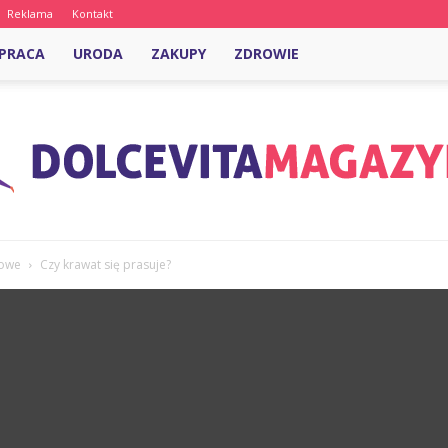
Reklama
Kontakt
PRACA
URODA
ZAKUPY
ZDROWIE
bowe
Czy krawat się prasuje?
DolcevitaMagazyn.pl