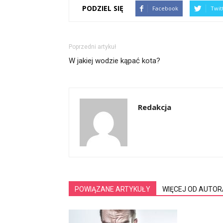
PODZIEL SIĘ
Facebook
Twit
Poprzedni artykuł
W jakiej wodzie kąpać kota?
Redakcja
POWIĄZANE ARTYKUŁY
WIĘCEJ OD AUTOR