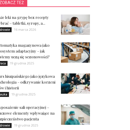
ZOBACZ TEŻ
kie leki na grypę bez recepty
brać – tabletki, syropy, a...
16 marca 2026
drowie
utomatyka magazynowa jako
osystem adaptacyjny – jak
stemy uczą się sezonowości?
19 grudnia 2025
raca
rs hiszpańskiego jako językowa
cheologia – odkrywanie korzeni
ów i historii
19 grudnia 2025
auka
posażenie sali operacyjnej –
uczowe elementy wpływające na
zpieczeństwo pacjenta
19 grudnia 2025
drowie