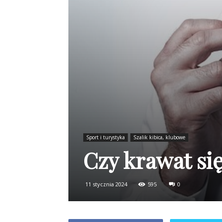
Sport i turystyka
Szalik kibica, klubowe
Czy krawat się
11 stycznia 2024
595
0