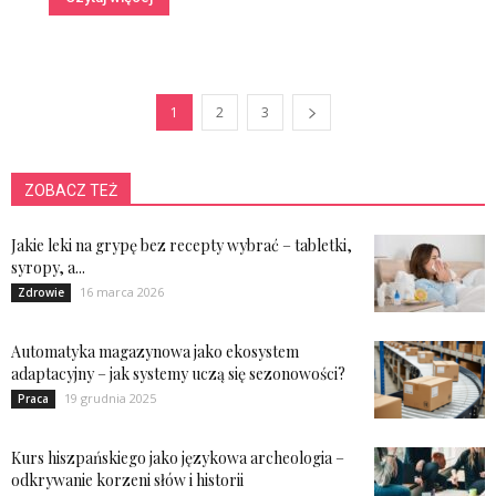
1
2
3
ZOBACZ TEŻ
Jakie leki na grypę bez recepty wybrać – tabletki,
syropy, a...
16 marca 2026
Zdrowie
Automatyka magazynowa jako ekosystem
adaptacyjny – jak systemy uczą się sezonowości?
19 grudnia 2025
Praca
Kurs hiszpańskiego jako językowa archeologia –
odkrywanie korzeni słów i historii