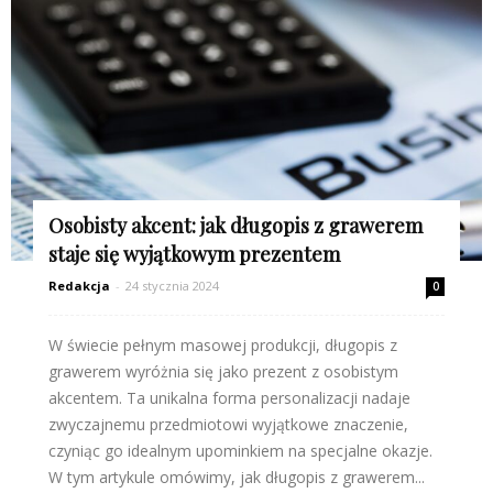
Osobisty akcent: jak długopis z grawerem
staje się wyjątkowym prezentem
Redakcja
-
24 stycznia 2024
0
W świecie pełnym masowej produkcji, długopis z
grawerem wyróżnia się jako prezent z osobistym
akcentem. Ta unikalna forma personalizacji nadaje
zwyczajnemu przedmiotowi wyjątkowe znaczenie,
czyniąc go idealnym upominkiem na specjalne okazje.
W tym artykule omówimy, jak długopis z grawerem...