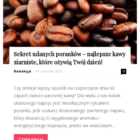
Sekret udanych poranków – najlepsze kawy
ziarniste, które ożywią Twój dzień!
Redakcja
-
18 sierpnia 2023
0
Czy istnieje lepszy sposób na rozpoczęcie dnia niż
zapach świeżo parzonej kawy? Dla wielu z nas kubek
ulubionego napoju jest nieodłącznym rytuałem
poranku. Jeśli szukasz doskonałego ziarnistego naparu,
który dostarczy Ci wyjątkowego aromatu i
energetycznego kopnięcia, jesteś we właściwym...
Czytaj więcej