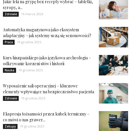
Jakie leki na grypę bez recepty wybrać – tabletki,
syropy, a...
16 marca 2026
Zdrowie
Automatyka magazynowa jako ekosystem
adaptacyjny – jak systemy uczą się sezonowości?
19 grudnia 2025
Praca
Kurs hiszpańskiego jako językowa archeologia –
odkrywanie korzeni słów i historii
19 grudnia 2025
Nauka
Wyposażenie sali operacyjnej – kluczowe
elementy wpływające na bezpieczeństwo pacjenta
19 grudnia 2025
Zdrowie
Ekspresja tożsamości przez kubek termiczny –
co mówi o nas grawer...
19 grudnia 2025
Zakupy