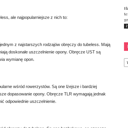
Ek
te
ess, ale najpopularniejsze z nich to:
gr
Z
ednym z najstarszych rodzajów obręczy do tubeless. Mają
ewniają doskonałe uszczelnienie opony. Obręcze UST są
Ka
twia wymianę opon.
larne wśród rowerzystów. Są one lżejsze i bardziej
epsze dopasowanie opony. Obręcze TLR wymagają jednak
nić odpowiednie uszczelnienie.