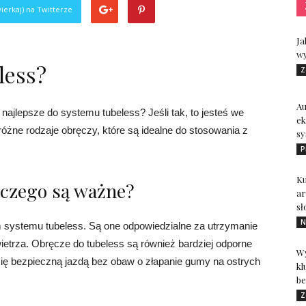
ierkaj) na Twitterze
Ja
wy
less?
Z
A
 najlepsze do systemu tubeless? Jeśli tak, to jesteś we
ek
żne rodzaje obręczy, które są idealne do stosowania z
sy
P
Ku
aczego są ważne?
ar
sł
N
systemu tubeless. Są one odpowiedzialne za utrzymanie
etrza. Obręcze do tubeless są również bardziej odporne
Wy
 się bezpieczną jazdą bez obaw o złapanie gumy na ostrych
kl
be
Z