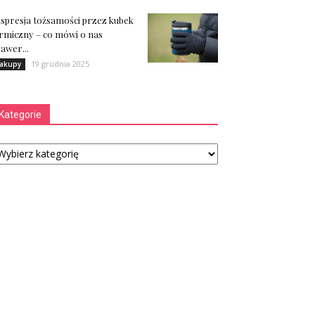
spresja tożsamości przez kubek
rmiczny – co mówi o nas
awer...
19 grudnia 2025
akupy
Kategorie
tegorie