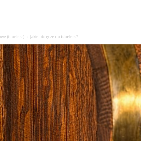
we (tubeless)
Jakie obręcze do tubeless?