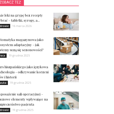
ZOBACZ TEŻ
kie leki na grypę bez recepty
brać – tabletki, syropy, a...
16 marca 2026
drowie
utomatyka magazynowa jako
osystem adaptacyjny – jak
stemy uczą się sezonowości?
19 grudnia 2025
raca
rs hiszpańskiego jako językowa
cheologia – odkrywanie korzeni
ów i historii
19 grudnia 2025
auka
posażenie sali operacyjnej –
uczowe elementy wpływające na
zpieczeństwo pacjenta
19 grudnia 2025
drowie