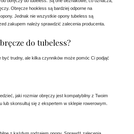
ód obręczy do tubeless. Są one bezhakowe, co oznacza,
ręczy. Obręcze hookless są bardziej odporne na
 opony. Jednak nie wszystkie opony tubeless są
rzed zakupem należy sprawdzić zalecenia producenta.
bręcze do tubeless?
być trudny, ale kilka czynników może pomóc Ci podjąć
dzieć, jaki rozmiar obręczy jest kompatybilny z Twoim
 lub skonsultuj się z ekspertem w sklepie rowerowym.
bilne z każdym rodzajem opony. Sprawdź zalecenia