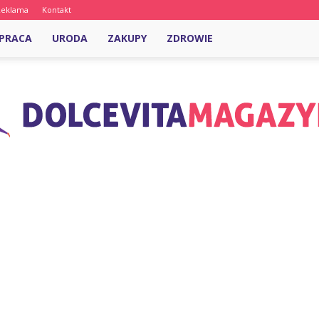
Reklama
Kontakt
PRACA
URODA
ZAKUPY
ZDROWIE
DolcevitaMagazyn.pl