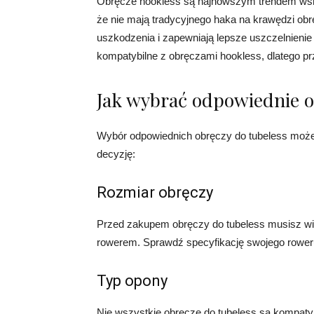
Obręcze hookless są najnowszym trendem wśr
że ​​nie mają tradycyjnego haka na krawędzi ob
uszkodzenia i zapewniają lepsze uszczelnienie
kompatybilne z obręczami hookless, dlatego p
Jak wybrać odpowiednie o
Wybór odpowiednich obręczy do tubeless może 
decyzję:
Rozmiar obręczy
Przed zakupem obręczy do tubeless musisz wie
rowerem. Sprawdź specyfikację swojego roweru
Typ opony
Nie wszystkie obręcze do tubeless są kompaty