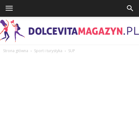
Strona główna
Sport i turystyka
SUP
DolcevitaMagazyn.pl