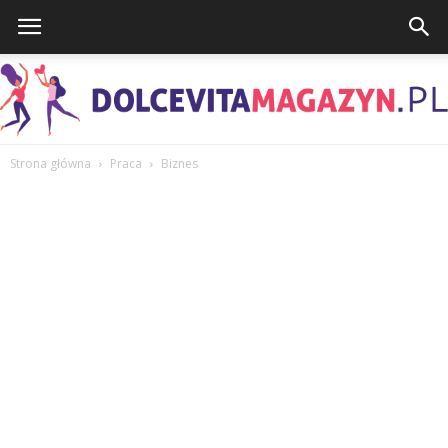
Strona główna
Praca
Biznes
DolcevitaMagazyn.pl