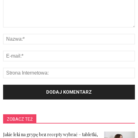
ZOBACZ TEŻ
Jakie leki na grypę bez recepty wybrać – tabletki,