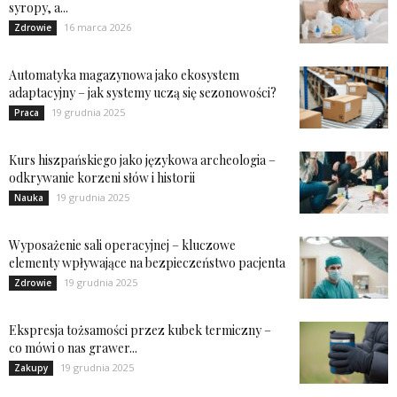
syropy, a...
16 marca 2026
Zdrowie
Automatyka magazynowa jako ekosystem
adaptacyjny – jak systemy uczą się sezonowości?
19 grudnia 2025
Praca
Kurs hiszpańskiego jako językowa archeologia –
odkrywanie korzeni słów i historii
19 grudnia 2025
Nauka
Wyposażenie sali operacyjnej – kluczowe
elementy wpływające na bezpieczeństwo pacjenta
19 grudnia 2025
Zdrowie
Ekspresja tożsamości przez kubek termiczny –
co mówi o nas grawer...
19 grudnia 2025
Zakupy