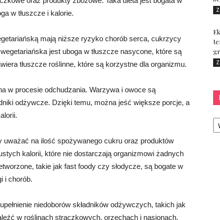
ączkowe oraz produkty zbożowe. Taka dieta jest bogata w
Z
ga w tłuszcze i kalorie.
Ek
egetariańską mają niższe ryzyko chorób serca, cukrzycy
te
ta wegetariańska jest uboga w tłuszcze nasycone, które są
gr
Z
awiera tłuszcze roślinne, które są korzystne dla organizmu.
a w procesie odchudzania. Warzywa i owoce są
dniki odżywcze. Dzięki temu, można jeść większe porcje, a
lorii.
Ka
aby uważać na ilość spożywanego cukru oraz produktów
stych kalorii, które nie dostarczają organizmowi żadnych
worzone, takie jak fast foody czy słodycze, są bogate w
 i chorób.
zupełnienie niedoborów składników odżywczych, takich jak
aleźć w roślinach strączkowych, orzechach i nasionach.