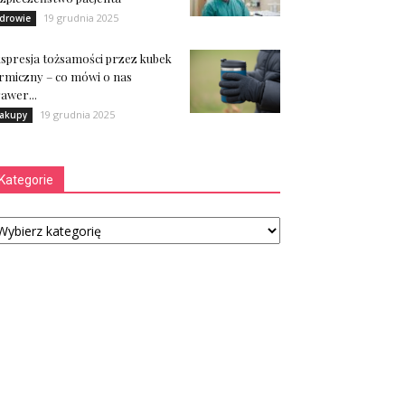
19 grudnia 2025
drowie
spresja tożsamości przez kubek
rmiczny – co mówi o nas
awer...
19 grudnia 2025
akupy
Kategorie
tegorie