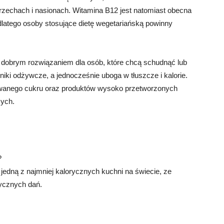
orzechach i nasionach. Witamina B12 jest natomiast obecna
dlatego osoby stosujące dietę wegetariańską powinny
dobrym rozwiązaniem dla osób, które chcą schudnąć lub
niki odżywcze, a jednocześnie uboga w tłuszcze i kalorie.
ywanego cukru oraz produktów wysoko przetworzonych
zych.
?
edną z najmniej kalorycznych kuchni na świecie, ze
rycznych dań.