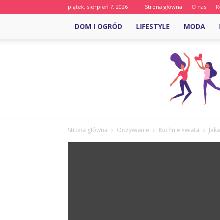
piątek, sierpień 7, 2026
Strona główna
O nas
R
DOM I OGRÓD
LIFESTYLE
MODA
Strona główna
Odżywianie
Kuchnie świata
Jaka