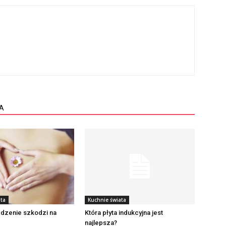
A
ata
Kuchnie świata
edzenie szkodzi na
Która płyta indukcyjna jest
najlepsza?