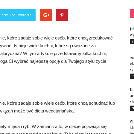
ierkaj) na Twitterze
Ja
wy
nie, które zadaje sobie wiele osób, które chcą zredukować
Z
ywiać. Istnieje wiele kuchni, które są uważane za
j kaloryczna? W tym artykule przedstawimy kilka kuchni,
A
omogą Ci wybrać najlepszą opcję dla Twojego stylu życia i
ek
sy
P
Ku
ar
sł
nie, które zadaje sobie wiele osób, które chcą schudnąć lub
N
związań może być dieta wegetariańska.
Wy
ty mięsa i ryb. W zamian za to, w diecie pojawiają się
kl
be