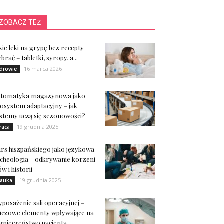
ZOBACZ TEŻ
kie leki na grypę bez recepty
brać – tabletki, syropy, a...
16 marca 2026
drowie
utomatyka magazynowa jako
osystem adaptacyjny – jak
stemy uczą się sezonowości?
19 grudnia 2025
raca
rs hiszpańskiego jako językowa
cheologia – odkrywanie korzeni
ów i historii
19 grudnia 2025
auka
posażenie sali operacyjnej –
uczowe elementy wpływające na
zpieczeństwo pacjenta