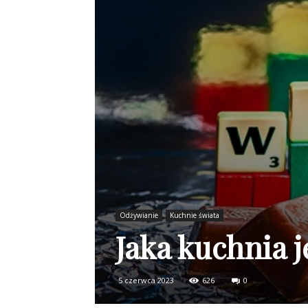
Odżywianie
Kuchnie świata
Jaka kuchnia j
5 czerwca 2023
626
0