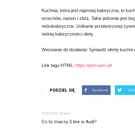
Kuchnia, która jest najmniej kaloryczna, to kuc
orzechów, nasion i zbóż. Takie jedzenie jest bo
niskokaloryczne. Unikanie przetworzonej żywn
niskiej kaloryczności diety.
Wezwanie do działania: Sprawdź ofertę kuchni o n
Link tagu HTML:
https://jami-jami.pl/
PODZIEL SIĘ
Facebook
Twit
Poprzedni artykuł
Co to znaczy S line w Audi?