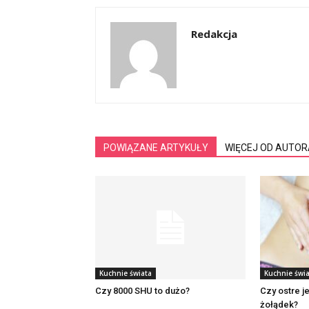
Redakcja
POWIĄZANE ARTYKUŁY
WIĘCEJ OD AUTOR
Kuchnie świata
Kuchnie świ
Czy 8000 SHU to dużo?
Czy ostre j
żołądek?