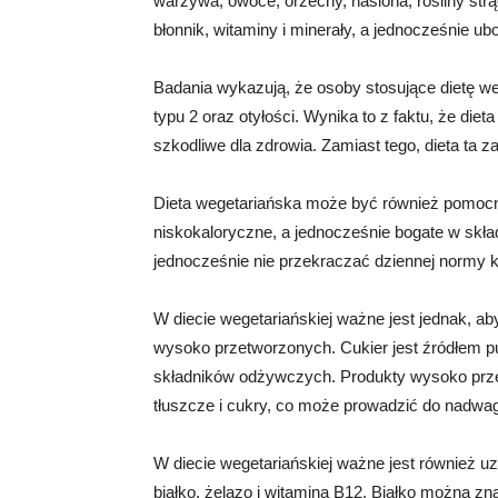
warzywa, owoce, orzechy, nasiona, rośliny str
błonnik, witaminy i minerały, a jednocześnie ubo
Badania wykazują, że osoby stosujące dietę w
typu 2 oraz otyłości. Wynika to z faktu, że die
szkodliwe dla zdrowia. Zamiast tego, dieta ta z
Dieta wegetariańska może być również pomocn
niskokaloryczne, a jednocześnie bogate w skła
jednocześnie nie przekraczać dziennej normy ka
W diecie wegetariańskiej ważne jest jednak, 
wysoko przetworzonych. Cukier jest źródłem pu
składników odżywczych. Produkty wysoko przet
tłuszcze i cukry, co może prowadzić do nadwagi
W diecie wegetariańskiej ważne jest również u
białko, żelazo i witamina B12. Białko można zn