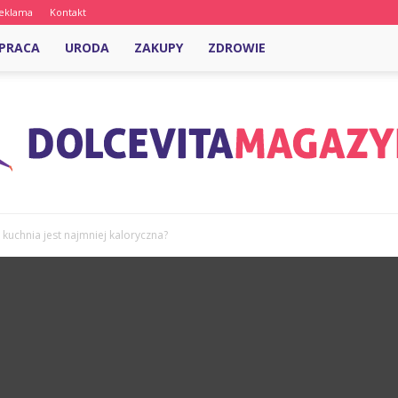
eklama
Kontakt
PRACA
URODA
ZAKUPY
ZDROWIE
 kuchnia jest najmniej kaloryczna?
DolcevitaMagazyn.pl