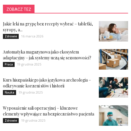
ZOBACZ TEŻ
Jakie leki na grypę bez recepty wybrać – tabletki,
syropy, a...
16 marca 2026
Zdrowie
Automatyka magazynowa jako ekosystem
adaptacyjny – jak systemy uczą się sezonowości?
19 grudnia 2025
Praca
Kurs hiszpańskiego jako językowa archeologia –
odkrywanie korzeni słów i historii
19 grudnia 2025
Nauka
Wyposażenie sali operacyjnej – kluczowe
elementy wpływające na bezpieczeństwo pacjenta
19 grudnia 2025
Zdrowie