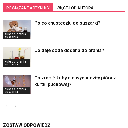
POWIĄZANE ARTYKUŁY
WIĘCEJ OD AUTORA
Po co chusteczki do suszarki?
Kule do prania i
suszenia
Co daje soda dodana do prania?
Kule do prania i
suszenia
Co zrobić żeby nie wychodziły pióra z
kurtki puchowej?
Kule do prania i
suszenia
ZOSTAW ODPOWIEDŹ