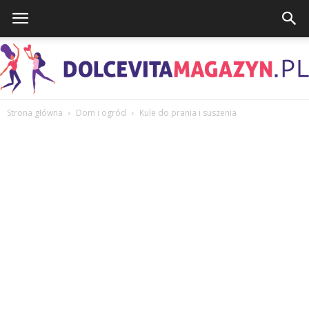
Strona główna
Dom i ogród
Kule do prania i suszenia
DolcevitaMagazyn.pl