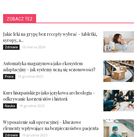
ZOBACZ TEŻ
Jakie leki na grypę bez recepty wybrać – tabletki,
syropy, a...
16 marca 2026
Zdrowie
Automatyka magazynowa jako ekosystem
adaptacyjny – jak systemy uczą się sezonowości?
19 grudnia 2025
Praca
Kurs hiszpańskiego jako językowa archeologia –
odkrywanie korzeni słów i historii
19 grudnia 2025
Nauka
Wyposażenie sali operacyjnej – kluczowe
elementy wpływające na bezpieczeństwo pacjenta
19 grudnia 2025
Zdrowie