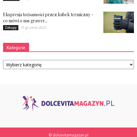
Ekspresja tożsamości przez kubek termiczny –
co mówi o nas grawer...
19 grudnia 2025
Zakupy
Kategorie
Kategorie
© dolcevitamagazyn.pl