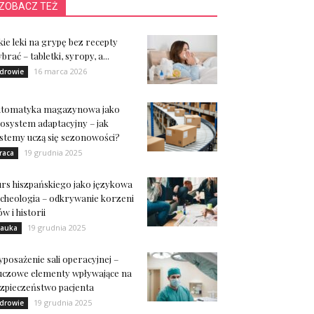
ZOBACZ TEŻ
kie leki na grypę bez recepty
brać – tabletki, syropy, a...
16 marca 2026
drowie
utomatyka magazynowa jako
osystem adaptacyjny – jak
stemy uczą się sezonowości?
19 grudnia 2025
raca
rs hiszpańskiego jako językowa
cheologia – odkrywanie korzeni
ów i historii
19 grudnia 2025
auka
posażenie sali operacyjnej –
uczowe elementy wpływające na
zpieczeństwo pacjenta
19 grudnia 2025
drowie