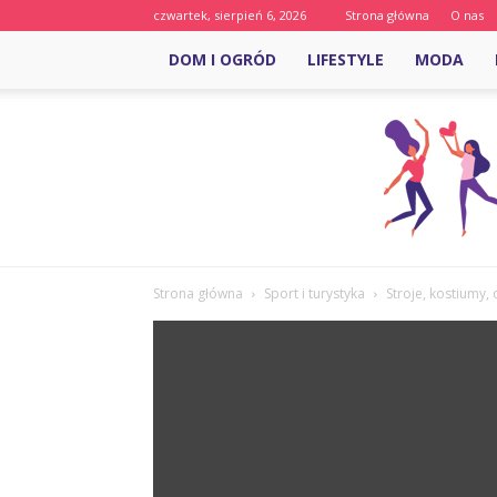
czwartek, sierpień 6, 2026
Strona główna
O nas
DOM I OGRÓD
LIFESTYLE
MODA
Strona główna
Sport i turystyka
Stroje, kostiumy,