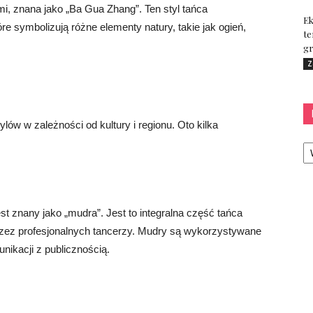
mi, znana jako „Ba Gua Zhang”. Ten styl tańca
Ek
re symbolizują różne elementy natury, takie jak ogień,
te
gr
Z
ylów w zależności od kultury i regionu. Oto kilka
Ka
st znany jako „mudra”. Jest to integralna część tańca
rzez profesjonalnych tancerzy. Mudry są wykorzystywane
unikacji z publicznością.