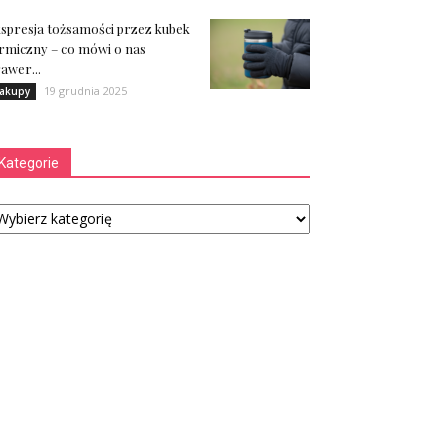
spresja tożsamości przez kubek
rmiczny – co mówi o nas
awer...
19 grudnia 2025
akupy
Kategorie
tegorie