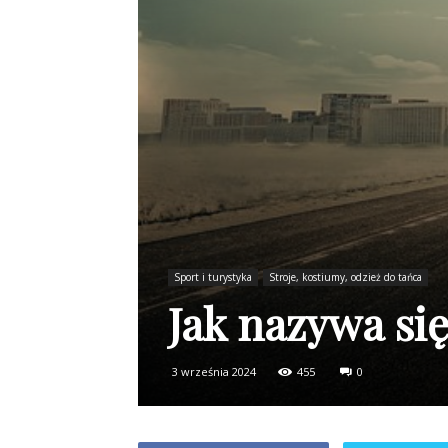
Sport i turystyka
Stroje, kostiumy, odzież do tańca
Jak nazywa si
3 września 2024
455
0