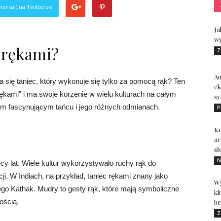
ierkaj) na Twitterze
Ja
wy
c rękami?
Z
A
 się taniec, który wykonuje się tylko za pomocą rąk? Ten
ek
 rękami” i ma swoje korzenie w wielu kulturach na całym
sy
tym fascynującym tańcu i jego różnych odmianach.
P
Ku
ar
sł
N
ęcy lat. Wiele kultur wykorzystywało ruchy rąk do
cji. W Indiach, na przykład, taniec rękami znany jako
Wy
ego Kathak. Mudry to gesty rąk, które mają symboliczne
kl
ością.
be
Z