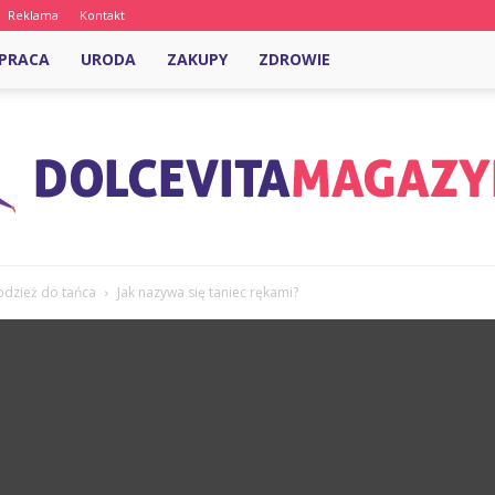
Reklama
Kontakt
PRACA
URODA
ZAKUPY
ZDROWIE
 odzież do tańca
Jak nazywa się taniec rękami?
DolcevitaMagazyn.pl