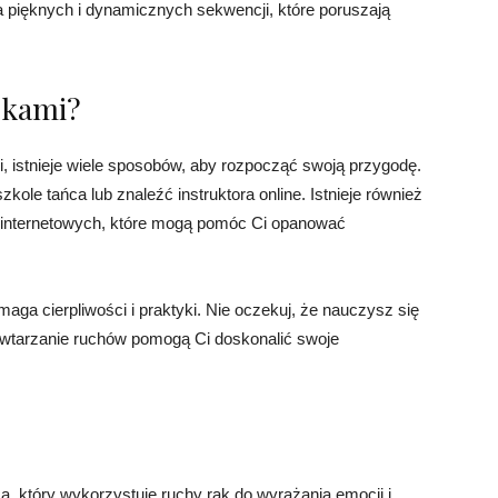
 pięknych i dynamicznych sekwencji, które poruszają
ękami?
i, istnieje wiele sposobów, aby rozpocząć swoją przygodę.
kole tańca lub znaleźć instruktora online. Istnieje również
ch internetowych, które mogą pomóc Ci opanować
aga cierpliwości i praktyki. Nie oczekuj, że nauczysz się
 powtarzanie ruchów pomogą Ci doskonalić swoje
a, który wykorzystuje ruchy rąk do wyrażania emocji i