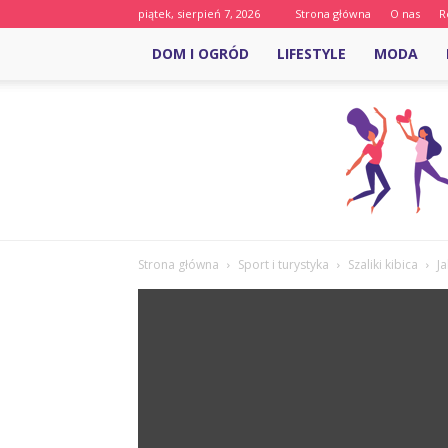
piątek, sierpień 7, 2026
Strona główna
O nas
R
DOM I OGRÓD
LIFESTYLE
MODA
Strona główna
Sport i turystyka
Szaliki kibica
J