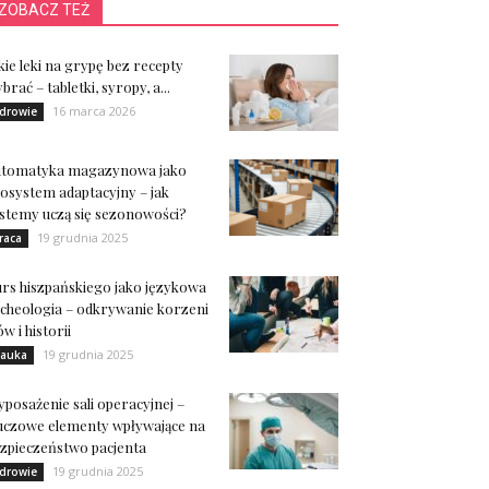
ZOBACZ TEŻ
kie leki na grypę bez recepty
brać – tabletki, syropy, a...
16 marca 2026
drowie
utomatyka magazynowa jako
osystem adaptacyjny – jak
stemy uczą się sezonowości?
19 grudnia 2025
raca
rs hiszpańskiego jako językowa
cheologia – odkrywanie korzeni
ów i historii
19 grudnia 2025
auka
posażenie sali operacyjnej –
uczowe elementy wpływające na
zpieczeństwo pacjenta
19 grudnia 2025
drowie