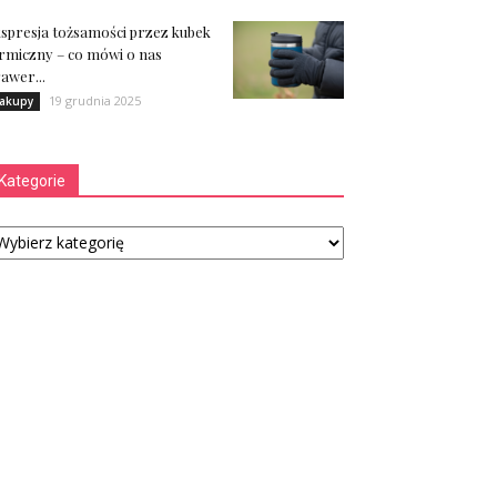
spresja tożsamości przez kubek
rmiczny – co mówi o nas
awer...
19 grudnia 2025
akupy
Kategorie
tegorie