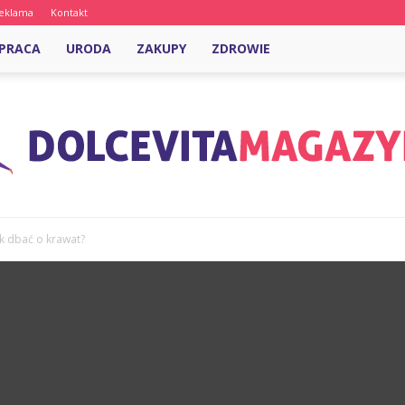
eklama
Kontakt
PRACA
URODA
ZAKUPY
ZDROWIE
ak dbać o krawat?
DolcevitaMagazyn.pl