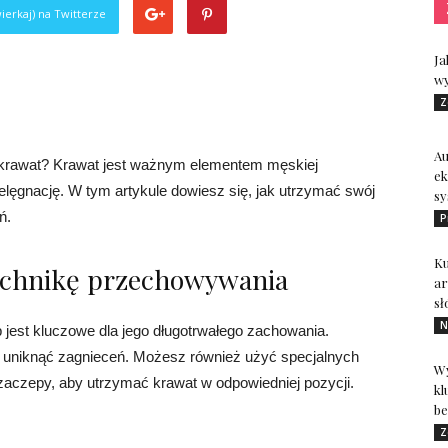
ierkaj) na Twitterze
Ja
wy
Z
A
j krawat? Krawat jest ważnym elementem męskiej
ek
elęgnację. W tym artykule dowiesz się, jak utrzymać swój
sy
ń.
P
Ku
technikę przechowywania
ar
sł
N
est kluczowe dla jego długotrwałego zachowania.
by uniknąć zagnieceń. Możesz również użyć specjalnych
Wy
zaczepy, aby utrzymać krawat w odpowiedniej pozycji.
kl
be
Z