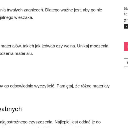
Ek
a trwałych zagnieceń. Dlatego ważne jest, aby go nie
te
cjalnego wieszaka.
gr
Z
materiałów, takich jak jedwab czy wełna. Unikaj moczenia
dzenia materiału.
Ka
by go odpowiednio wyczyścić. Pamiętaj, że różne materiały
wabnych
ją ostrożnego czyszczenia. Najlepiej jest oddać je do