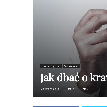
Sport i turystyka
Szaliki kibica
Jak dbać o kr
20 września 2023
714
0