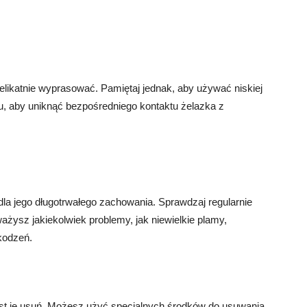
delikatnie wyprasować. Pamiętaj jednak, aby używać niskiej
u, aby uniknąć bezpośredniego kontaktu żelazka z
la jego długotrwałego zachowania. Sprawdzaj regularnie
ażysz jakiekolwiek problemy, jak niewielkie plamy,
kodzeń.
iast je usuń. Możesz użyć specjalnych środków do usuwania