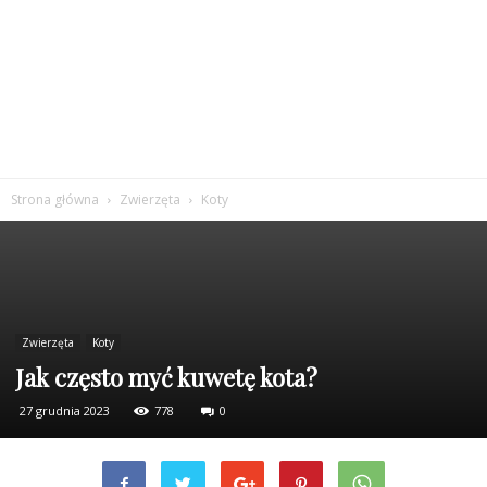
Strona główna
Zwierzęta
Koty
Zwierzęta
Koty
Jak często myć kuwetę kota?
27 grudnia 2023
778
0