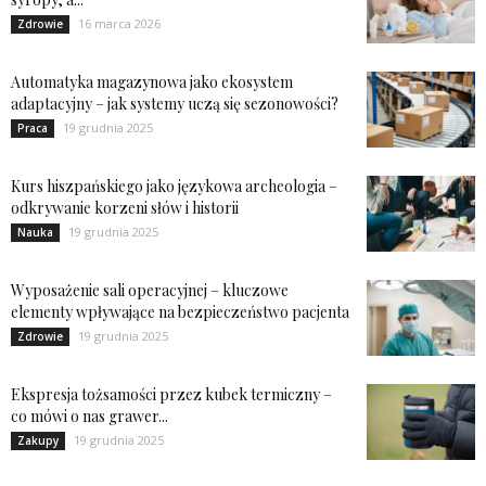
16 marca 2026
Zdrowie
Automatyka magazynowa jako ekosystem
adaptacyjny – jak systemy uczą się sezonowości?
19 grudnia 2025
Praca
Kurs hiszpańskiego jako językowa archeologia –
odkrywanie korzeni słów i historii
19 grudnia 2025
Nauka
Wyposażenie sali operacyjnej – kluczowe
elementy wpływające na bezpieczeństwo pacjenta
19 grudnia 2025
Zdrowie
Ekspresja tożsamości przez kubek termiczny –
co mówi o nas grawer...
19 grudnia 2025
Zakupy