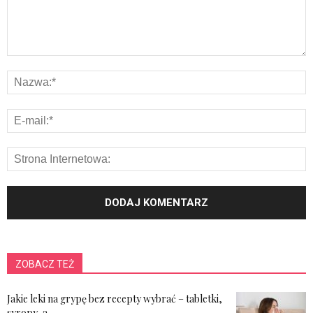
ZOBACZ TEŻ
Jakie leki na grypę bez recepty wybrać – tabletki,
syropy, a...