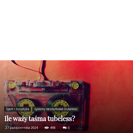
Sport i turystyka
Systemy bezdętkowe (tubeless)
Ile waży taśma tubeless?
27 października 2024
498
0