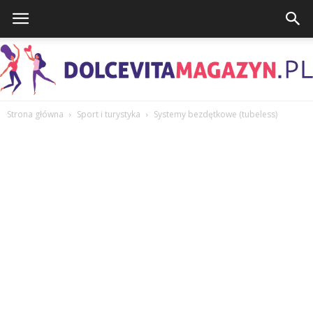
Strona główna
Sport i turystyka
Systemy bezdętkowe (tubeless)
DolcevitaMagazyn.pl