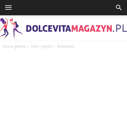
Strona główna
Dom i ogród
Betoniarki
DolcevitaMagazyn.pl