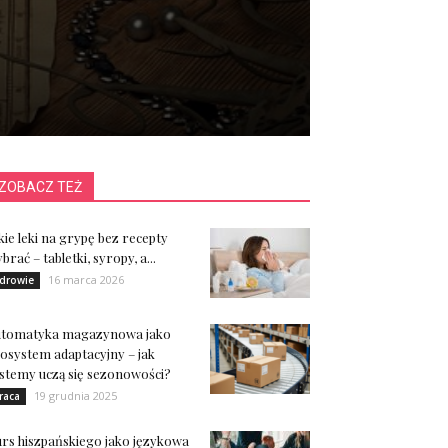
ZOBACZ TEŻ
kie leki na grypę bez recepty
brać – tabletki, syropy, a...
16 marca 2026
drowie
utomatyka magazynowa jako
osystem adaptacyjny – jak
stemy uczą się sezonowości?
19 grudnia 2025
raca
rs hiszpańskiego jako językowa