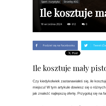
Sport i turystyka
Strzelby ASG
Ile kosztuje m
18 września 2024
612
0
Podziel się na Facebooku
Tweet (Ćw
Ile kosztuje mały pist
Czy kiedykolwiek zastanawiałeś się, ile kosztuj
miejscu! W tym artykule dowiesz się o różnych
jak znaleźć najlepszą ofertę. Przygotuj się na 