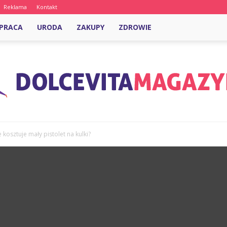
Reklama
Kontakt
PRACA
URODA
ZAKUPY
ZDROWIE
le kosztuje mały pistolet na kulki?
DolcevitaMagazyn.pl