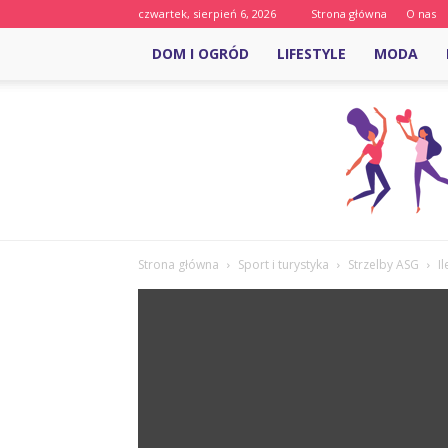
czwartek, sierpień 6, 2026
Strona główna
O nas
DOM I OGRÓD
LIFESTYLE
MODA
Strona główna
Sport i turystyka
Strzelby ASG
I