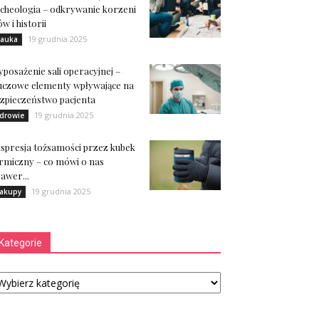
cheologia – odkrywanie korzeni
ów i historii
19 grudnia 2025
auka
posażenie sali operacyjnej –
uczowe elementy wpływające na
zpieczeństwo pacjenta
19 grudnia 2025
drowie
spresja tożsamości przez kubek
rmiczny – co mówi o nas
awer...
19 grudnia 2025
akupy
Kategorie
tegorie