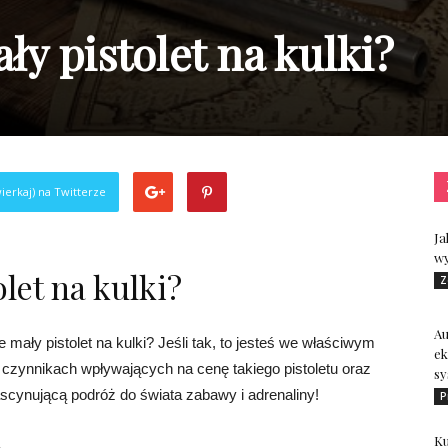
ały pistolet na kulki?
ierkaj) na Twitterze
Ja
wy
olet na kulki?
Z
A
e mały pistolet na kulki? Jeśli tak, to jesteś we właściwym
ek
 czynnikach wpływających na cenę takiego pistoletu oraz
sy
fascynującą podróż do świata zabawy i adrenaliny!
P
Ku