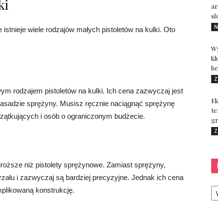
ki
ar
sł
N
stnieje wiele rodzajów małych pistoletów na kulki. Oto
Wy
kl
be
Z
ym rodzajem pistoletów na kulki. Ich cena zazwyczaj jest
Ek
 zasadzie sprężyny. Musisz ręcznie naciągnąć sprężynę
te
czątkujących i osób o ograniczonym budżecie.
gr
Z
roższe niż pistolety sprężynowe. Zamiast sprężyny,
trzału i zazwyczaj są bardziej precyzyjne. Jednak ich cena
Ka
plikowaną konstrukcję.