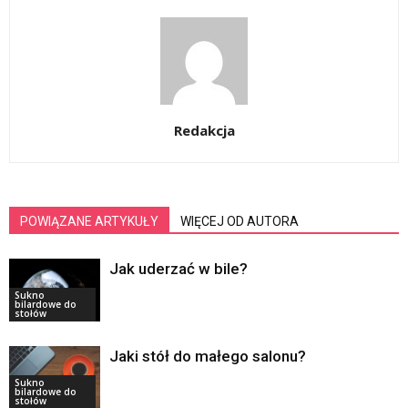
Redakcja
POWIĄZANE ARTYKUŁY
WIĘCEJ OD AUTORA
Jak uderzać w bile?
Sukno
bilardowe do
stołów
Jaki stół do małego salonu?
Sukno
bilardowe do
stołów