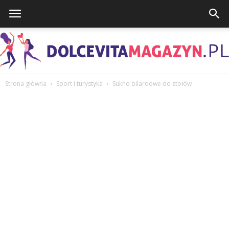
Strona główna
Sport i turystyka
Sukno bilardowe do stołów
DolcevitaMagazyn.pl