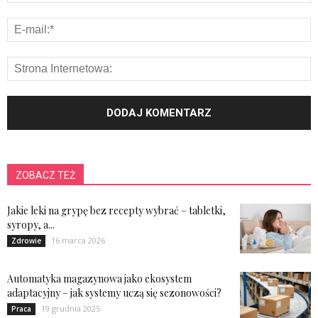
ZOBACZ TEŻ
Jakie leki na grypę bez recepty wybrać – tabletki,
syropy, a...
16 marca 2026
Zdrowie
Automatyka magazynowa jako ekosystem
adaptacyjny – jak systemy uczą się sezonowości?
19 grudnia 2025
Praca