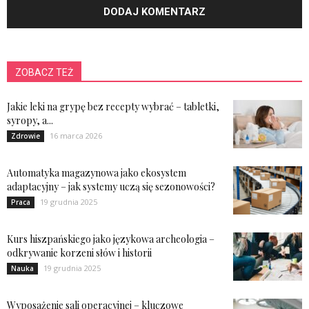
ZOBACZ TEŻ
Jakie leki na grypę bez recepty wybrać – tabletki,
syropy, a...
16 marca 2026
Zdrowie
Automatyka magazynowa jako ekosystem
adaptacyjny – jak systemy uczą się sezonowości?
19 grudnia 2025
Praca
Kurs hiszpańskiego jako językowa archeologia –
odkrywanie korzeni słów i historii
19 grudnia 2025
Nauka
Wyposażenie sali operacyjnej – kluczowe