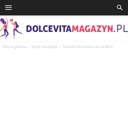
Strona główna
Sport i turystyka
Suszarki do butów narciarskich
DolcevitaMagazyn.pl