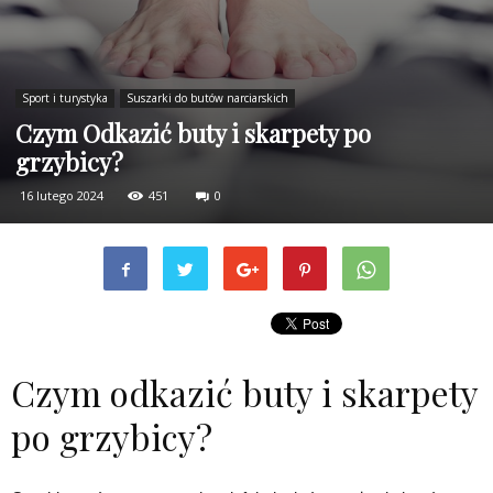
Sport i turystyka
Suszarki do butów narciarskich
Czym Odkazić buty i skarpety po
grzybicy?
16 lutego 2024
451
0
Czym odkazić buty i skarpety
po grzybicy?