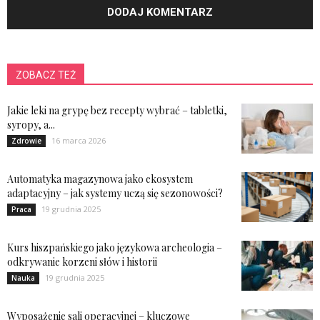
ZOBACZ TEŻ
Jakie leki na grypę bez recepty wybrać – tabletki,
syropy, a...
16 marca 2026
Zdrowie
Automatyka magazynowa jako ekosystem
adaptacyjny – jak systemy uczą się sezonowości?
19 grudnia 2025
Praca
Kurs hiszpańskiego jako językowa archeologia –
odkrywanie korzeni słów i historii
19 grudnia 2025
Nauka
Wyposażenie sali operacyjnej – kluczowe