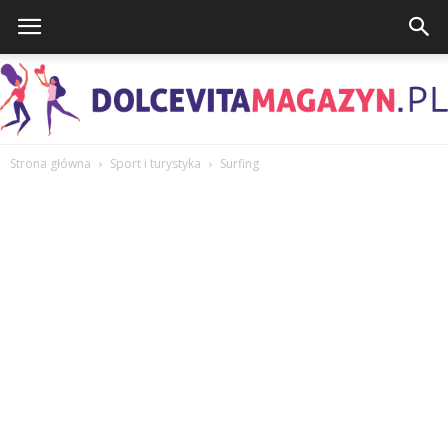
Strona główna
Sport i turystyka
Surfing
DolcevitaMagazyn.pl