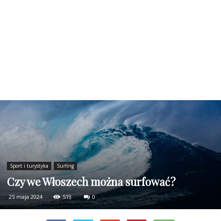
Sport i turystyka
Surfing
Czy we Włoszech można surfować?
25 maja 2024
519
0