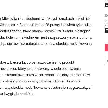
Z
Ek
 Mlekovita i jest dostępny w różnych smakach, takich jak
te
ład skyr z Biedronki jest dość prosty i zawiera tylko kilka
gr
Z
odtłuszczone, które stanowi około 85% składu. Następnie
ładu. Kolejnym składnikiem jest zagęszczony sok z cytryny,
dują się również naturalne aromaty, skrobia modyfikowana,
Ka
r z Biedronki, co oznacza, że ​​jest to produkt
ież cukier, który jest dodawany w celu poprawienia
 jest stosunkowo niska w porównaniu do innych produktów
z cytryny jest dodawany do skyr z Biedronki w celu
romaty, skrobia modyfikowana, substancje zagęszczające i
u i wyglądu produktu.