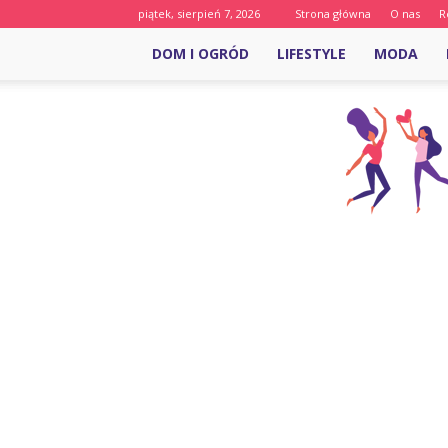
piątek, sierpień 7, 2026
Strona główna
O nas
R
DOM I OGRÓD
LIFESTYLE
MODA