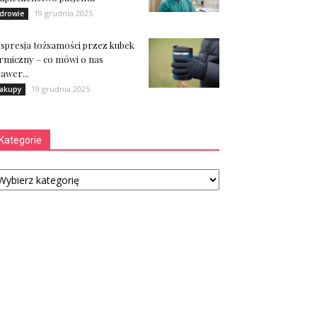
19 grudnia 2025
drowie
spresja tożsamości przez kubek
rmiczny – co mówi o nas
awer...
19 grudnia 2025
akupy
Kategorie
tegorie