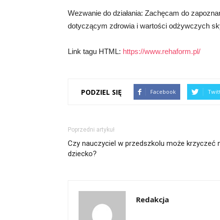
Wezwanie do działania: Zachęcam do zapoznania
dotyczącym zdrowia i wartości odżywczych sky
Link tagu HTML:
https://www.rehaform.pl/
PODZIEL SIĘ
Facebook
Twit
Poprzedni artykuł
Czy nauczyciel w przedszkolu może krzyczeć 
dziecko?
Redakcja