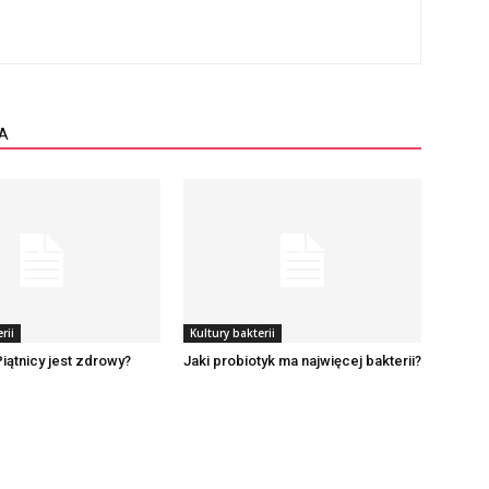
A
rii
Kultury bakterii
Piątnicy jest zdrowy?
Jaki probiotyk ma najwięcej bakterii?