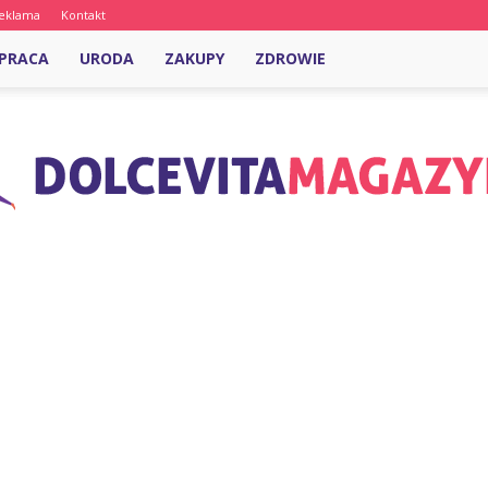
eklama
Kontakt
PRACA
URODA
ZAKUPY
ZDROWIE
DolcevitaMagazyn.pl