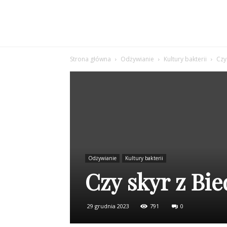
Strona główna
Odżywianie
Kultury bakterii
Czy
Odżywianie
Kultury bakterii
Czy skyr z Bie
29 grudnia 2023
791
0