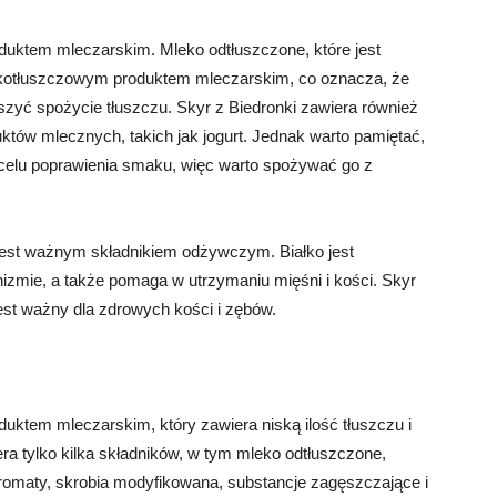
duktem mleczarskim. Mleko odtłuszczone, które jest
skotłuszczowym produktem mleczarskim, co oznacza, że ​​
jszyć spożycie tłuszczu. Skyr z Biedronki zawiera również
któw mlecznych, takich jak jogurt. Jednak warto pamiętać,
 celu poprawienia smaku, więc warto spożywać go z
e jest ważnym składnikiem odżywczym. Białko jest
izmie, a także pomaga w utrzymaniu mięśni i kości. Skyr
jest ważny dla zdrowych kości i zębów.
uktem mleczarskim, który zawiera niską ilość tłuszczu i
iera tylko kilka składników, w tym mleko odtłuszczone,
aromaty, skrobia modyfikowana, substancje zagęszczające i