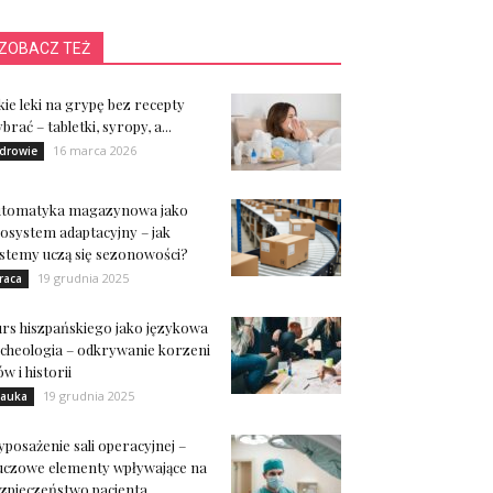
ZOBACZ TEŻ
kie leki na grypę bez recepty
brać – tabletki, syropy, a...
16 marca 2026
drowie
utomatyka magazynowa jako
osystem adaptacyjny – jak
stemy uczą się sezonowości?
19 grudnia 2025
raca
rs hiszpańskiego jako językowa
cheologia – odkrywanie korzeni
ów i historii
19 grudnia 2025
auka
posażenie sali operacyjnej –
uczowe elementy wpływające na
zpieczeństwo pacjenta