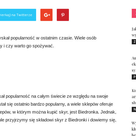
ierkaj) na Twitterze
Ja
wy
zyskał popularność w ostatnim czasie. Wiele osób
Z
wy i czy warto go spożywać.
A
ek
sy
P
Ku
skał popularność na całym świecie ze względu na swoje
ar
sł
ł się ostatnio bardzo popularny, a wiele sklepów oferuje
N
epów, w którym można kupić skyr, jest Biedronka. Jednak,
le przyjrzymy się składowi skyr z Biedronki i dowiemy się,
Wy
kl
be