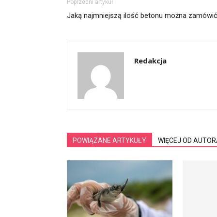
Poprzedni artykuł
Jaką najmniejszą ilość betonu można zamówi
Redakcja
POWIĄZANE ARTYKUŁY
WIĘCEJ OD AUTOR