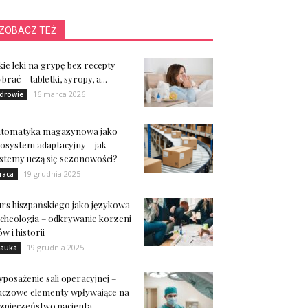
ZOBACZ TEŻ
kie leki na grypę bez recepty
brać – tabletki, syropy, a...
16 marca 2026
drowie
utomatyka magazynowa jako
osystem adaptacyjny – jak
stemy uczą się sezonowości?
19 grudnia 2025
raca
rs hiszpańskiego jako językowa
cheologia – odkrywanie korzeni
ów i historii
19 grudnia 2025
auka
posażenie sali operacyjnej –
uczowe elementy wpływające na
zpieczeństwo pacjenta