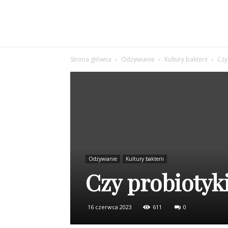
Strona główna
Odżywianie
Kultury bakterii
Czy
Odżywianie
Kultury bakterii
Czy probiotyk
16 czerwca 2023
611
0