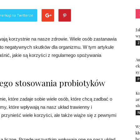
ierkaj) na Twitterze
Ja
wy
wają korzystnie na nasze zdrowie. Wiele osób zastanawia
Z
a to negatywnych skutków dla organizmu. W tym artykule
aśnić, jakie są korzyści z regularnego spożywania
A
ek
sy
P
rnego stosowania probiotyków
Ku
ie, które zadaje sobie wiele osób, które chcą zadbać o
ar
sł
my, które wpływają na nasz układ trawienny i
N
przynieść wiele korzyści, ale także wiąże się z pewnymi
Wy
kl
be
są liczne. Przede wszystkim wpływają one na nasz układ