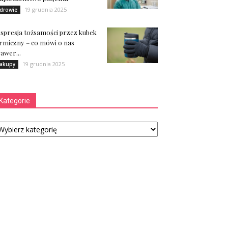
19 grudnia 2025
drowie
spresja tożsamości przez kubek
rmiczny – co mówi o nas
awer...
19 grudnia 2025
akupy
Kategorie
tegorie