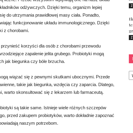
Z
 składników odżywczych. Dzięki temu, organizm lepiej
ię do utrzymania prawidłowej masy ciała. Ponadto,
Ek
awiając funkcjonowanie układu immunologicznego. Dzięki
te
ki z chorobami.
gr
Z
 przynieść korzyści dla osób z chorobami przewodu
zodziejące zapalenie jelita grubego. Probiotyki mogą
h jak biegunka czy bóle brzucha.
Ka
i mogą wiązać się z pewnymi skutkami ubocznymi. Przede
enne, takie jak biegunka, wzdęcia czy zaparcia. Dlatego,
, warto skonsultować się z lekarzem lub farmaceutą.
biotyki są takie same. Istnieje wiele różnych szczepów
atego, przed zakupem probiotyków, warto dokładnie zapoznać
 odpowiadają naszym potrzebom.