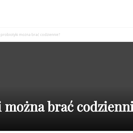
 probiotyki można brać codziennie?
i można brać codzienn