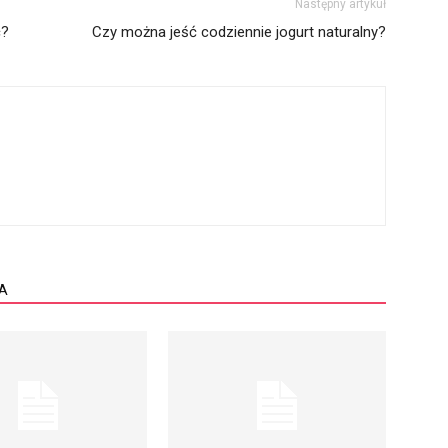
Następny artykuł
ć?
Czy można jeść codziennie jogurt naturalny?
A