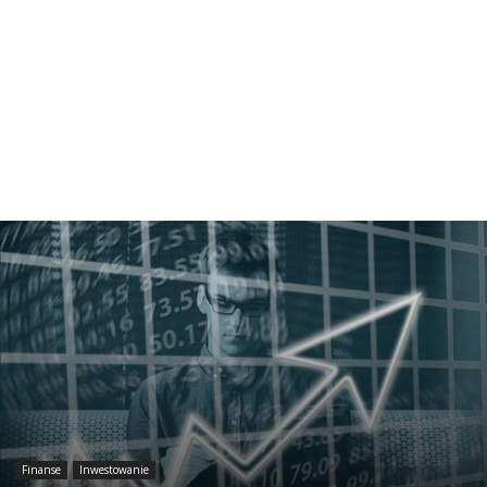
Finanse
Inwestowanie