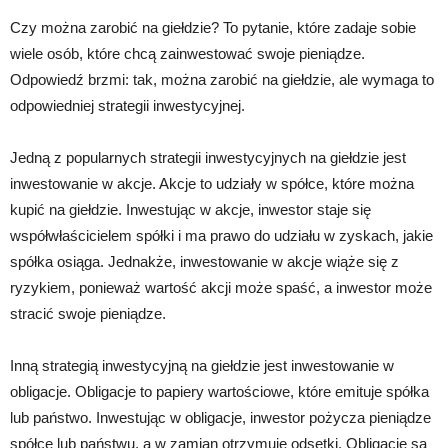
Czy można zarobić na giełdzie? To pytanie, które zadaje sobie
wiele osób, które chcą zainwestować swoje pieniądze.
Odpowiedź brzmi: tak, można zarobić na giełdzie, ale wymaga to
odpowiedniej strategii inwestycyjnej.
Jedną z popularnych strategii inwestycyjnych na giełdzie jest
inwestowanie w akcje. Akcje to udziały w spółce, które można
kupić na giełdzie. Inwestując w akcje, inwestor staje się
współwłaścicielem spółki i ma prawo do udziału w zyskach, jakie
spółka osiąga. Jednakże, inwestowanie w akcje wiąże się z
ryzykiem, ponieważ wartość akcji może spaść, a inwestor może
stracić swoje pieniądze.
Inną strategią inwestycyjną na giełdzie jest inwestowanie w
obligacje. Obligacje to papiery wartościowe, które emituje spółka
lub państwo. Inwestując w obligacje, inwestor pożycza pieniądze
spółce lub państwu, a w zamian otrzymuje odsetki. Obligacje są