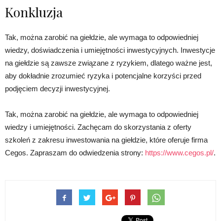
Konkluzja
Tak, można zarobić na giełdzie, ale wymaga to odpowiedniej
wiedzy, doświadczenia i umiejętności inwestycyjnych. Inwestycje
na giełdzie są zawsze związane z ryzykiem, dlatego ważne jest,
aby dokładnie zrozumieć ryzyka i potencjalne korzyści przed
podjęciem decyzji inwestycyjnej.
Tak, można zarobić na giełdzie, ale wymaga to odpowiedniej
wiedzy i umiejętności. Zachęcam do skorzystania z oferty
szkoleń z zakresu inwestowania na giełdzie, które oferuje firma
Cegos. Zapraszam do odwiedzenia strony:
https://www.cegos.pl/
.