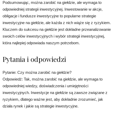
Podsumowując, można zarobić na giełdzie, ale wymaga to
odpowiedniej strategii inwestycyjnej. Inwestowanie w akcje,
obligacje i fundusze inwestycyjne to popularne strategie
inwestycyjne na giełdzie, ale każda z nich wiąże się z ryzykiem.
Kluczem do sukcesu na giełdzie jest dokładne przeanalizowanie
swoich celów inwestycyjnych i wybór strategii inwestycyjnej,
która najlepiej odpowiada naszym potrzebom.
Pytania i odpowiedzi
Pytanie: Czy można zarobić na giełdzie?
Odpowiedź: Tak, można zarobić na giełdzie, ale wymaga to
odpowiedniej wiedzy, doświadczenia i umiejętności
inwestycyjnych. Inwestycje na giełdzie są zawsze związane z
ryzykiem, dlatego ważne jest, aby dokładnie zrozumieć, jak
działa rynek i jakie są strategie inwestycyjne.