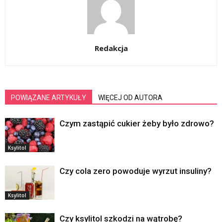
Redakcja
POWIĄZANE ARTYKUŁY
WIĘCEJ OD AUTORA
Czym zastąpić cukier żeby było zdrowo?
Ksylitol
Czy cola zero powoduje wyrzut insuliny?
Ksylitol
Czy ksylitol szkodzi na wątrobę?