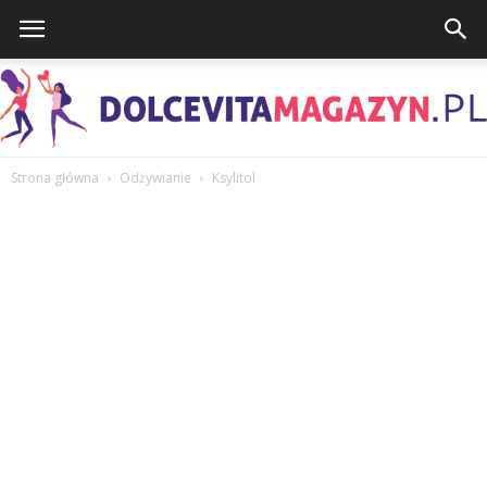
Strona główna
Odżywianie
Ksylitol
DolcevitaMagazyn.pl