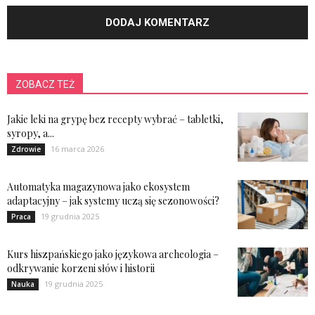
ZOBACZ TEŻ
Jakie leki na grypę bez recepty wybrać – tabletki,
syropy, a...
16 marca 2026
Zdrowie
Automatyka magazynowa jako ekosystem
adaptacyjny – jak systemy uczą się sezonowości?
19 grudnia 2025
Praca
Kurs hiszpańskiego jako językowa archeologia –
odkrywanie korzeni słów i historii
19 grudnia 2025
Nauka