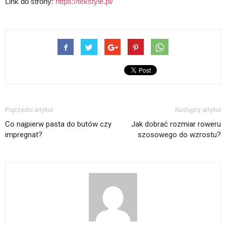
Link do strony:
https://tekstyle.pl/
Poprzedni artykuł
Następny artykuł
Co najpierw pasta do butów czy
Jak dobrać rozmiar roweru
impregnat?
szosowego do wzrostu?