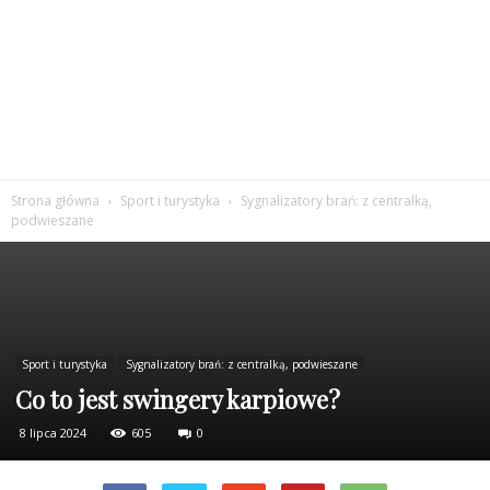
Strona główna
Sport i turystyka
Sygnalizatory brań: z centralką,
podwieszane
Sport i turystyka
Sygnalizatory brań: z centralką, podwieszane
Co to jest swingery karpiowe?
8 lipca 2024
605
0