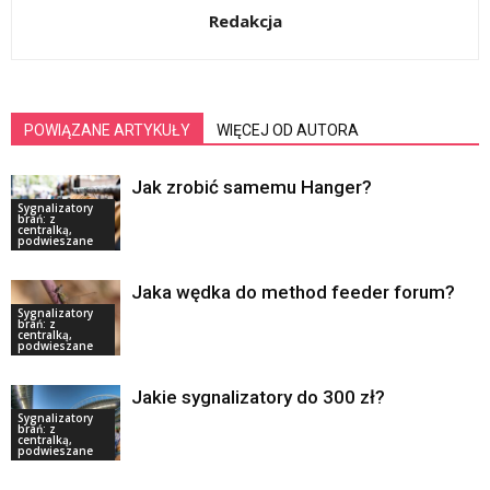
Redakcja
POWIĄZANE ARTYKUŁY
WIĘCEJ OD AUTORA
Jak zrobić samemu Hanger?
Sygnalizatory
brań: z
centralką,
podwieszane
Jaka wędka do method feeder forum?
Sygnalizatory
brań: z
centralką,
podwieszane
Jakie sygnalizatory do 300 zł?
Sygnalizatory
brań: z
centralką,
podwieszane