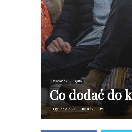
Odżywianie
Ksylitol
Co dodać do k
31 grudnia 2023
805
0