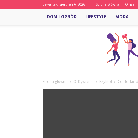
czwartek, sierpień 6, 2026
Strona główna
O nas
DOM I OGRÓD
LIFESTYLE
MODA
Strona główna
Odżywianie
Ksylitol
Co dodać d