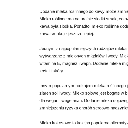
Dodanie mleka roślinnego do kawy może zmniej
Mleko roślinne ma naturalnie słodki smak, co 
kawa była słodka. Ponadto, mleko roślinne doda
kawa smakuje jeszcze lepiej.
Jednym z najpopularniejszych rodzajów mleka ro
wytwarzane z mielonych migdałów i wody. Mleko
witamina E, magnez i wapń. Dodanie mleka m
kości i skóry.
Innym popularnym rodzajem mleka roślinnego je
ziaren soi i wody. Mleko sojowe jest bogate w b
dla wegan i wegetarian. Dodanie mleka sojow
zmniejszeniu ryzyka chorób sercowo-naczyni
Mleko kokosowe to kolejna popularna alternatyw