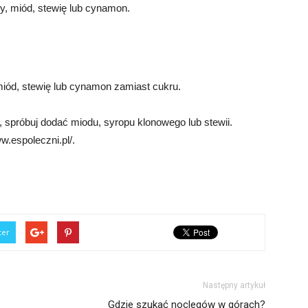
, miód, stewię lub cynamon.
iód, stewię lub cynamon zamiast cukru.
 spróbuj dodać miodu, syropu klonowego lub stewii.
w.espoleczni.pl/.
ter
Następny artykuł
Gdzie szukać noclegów w górach?