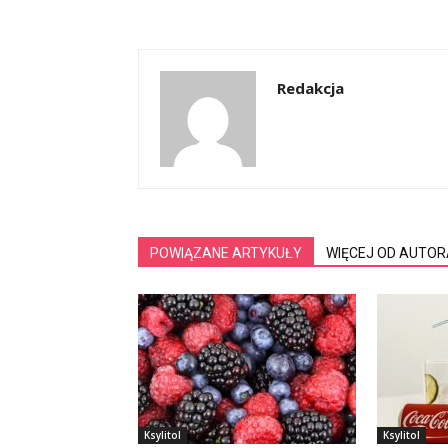
Redakcja
POWIĄZANE ARTYKUŁY
WIĘCEJ OD AUTOR
Ksylitol
Ksylitol