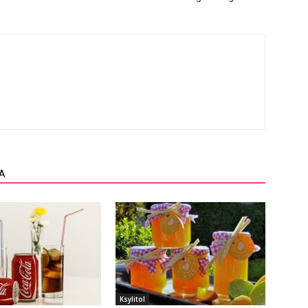
A
Ksylitol