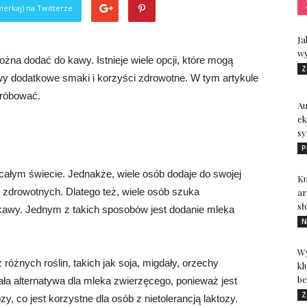
ierkaj) na Twitterze
Ja
wy
ożna dodać do kawy. Istnieje wiele opcji, które mogą
Z
wy dodatkowe smaki i korzyści zdrowotne. W tym artykule
próbować.
A
ek
sy
P
a całym świecie. Jednakże, wiele osób dodaje do swojej
Ku
zdrowotnych. Dlatego też, wiele osób szuka
ar
sł
kawy. Jednym z takich sposobów jest dodanie mleka
N
Wy
 różnych roślin, takich jak soja, migdały, orzechy
kl
be
ała alternatywa dla mleka zwierzęcego, ponieważ jest
Z
y, co jest korzystne dla osób z nietolerancją laktozy.