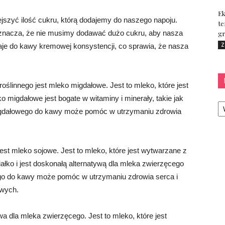
Ek
szyć ilość cukru, którą dodajemy do naszego napoju.
te
oznacza, że ​​nie musimy dodawać dużo cukru, aby nasza
gr
Z
je do kawy kremowej konsystencji, co sprawia, że ​​nasza
ślinnego jest mleko migdałowe. Jest to mleko, które jest
 migdałowe jest bogate w witaminy i minerały, takie jak
Ka
igdałowego do kawy może pomóc w utrzymaniu zdrowia
st mleko sojowe. Jest to mleko, które jest wytwarzane z
iałko i jest doskonałą alternatywą dla mleka zwierzęcego
ego do kawy może pomóc w utrzymaniu zdrowia serca i
owych.
a dla mleka zwierzęcego. Jest to mleko, które jest