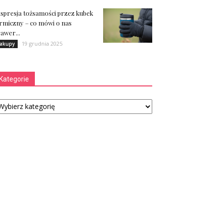
spresja tożsamości przez kubek
rmiczny – co mówi o nas
awer...
19 grudnia 2025
akupy
Kategorie
tegorie