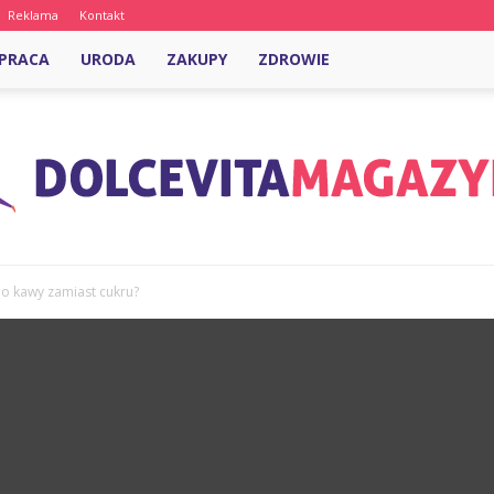
Reklama
Kontakt
PRACA
URODA
ZAKUPY
ZDROWIE
o kawy zamiast cukru?
DolcevitaMagazyn.pl