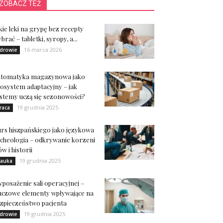
ZOBACZ TEŻ
kie leki na grypę bez recepty
brać – tabletki, syropy, a...
16 marca 2026
drowie
utomatyka magazynowa jako
osystem adaptacyjny – jak
stemy uczą się sezonowości?
19 grudnia 2025
raca
rs hiszpańskiego jako językowa
cheologia – odkrywanie korzeni
ów i historii
19 grudnia 2025
auka
posażenie sali operacyjnej –
uczowe elementy wpływające na
zpieczeństwo pacjenta
19 grudnia 2025
drowie