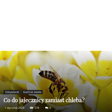
Odżywianie
Kuchnie świata
Co do jajecznicy zamiast chleba?
1 stycznia 2024
574
0