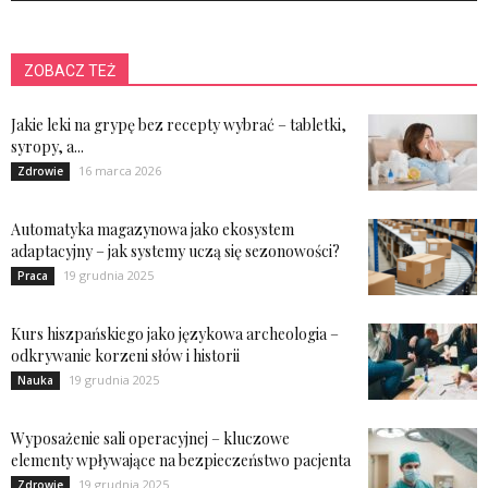
ZOBACZ TEŻ
Jakie leki na grypę bez recepty wybrać – tabletki,
syropy, a...
16 marca 2026
Zdrowie
Automatyka magazynowa jako ekosystem
adaptacyjny – jak systemy uczą się sezonowości?
19 grudnia 2025
Praca
Kurs hiszpańskiego jako językowa archeologia –
odkrywanie korzeni słów i historii
19 grudnia 2025
Nauka
Wyposażenie sali operacyjnej – kluczowe
elementy wpływające na bezpieczeństwo pacjenta
19 grudnia 2025
Zdrowie