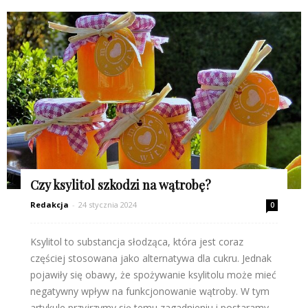
Czy ksylitol szkodzi na wątrobę?
Redakcja
-
24 stycznia 2024
0
Ksylitol to substancja słodząca, która jest coraz
częściej stosowana jako alternatywa dla cukru. Jednak
pojawiły się obawy, że spożywanie ksylitolu może mieć
negatywny wpływ na funkcjonowanie wątroby. W tym
artykule przyjrzymy się temu zagadnieniu i postaramy