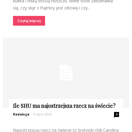
białka i niską ilością tłuszczu. Wiele osób zastanawia
się, czy skyr z Piątnicy jest zdrowy i czy...
Czytaj więcej
Ile SHU ma najostrzejsza rzecz na świecie?
Redakcja
-
9 lipca 2023
0
Najostrzejsza rzecz na świecie to brytyjski chili Carolina