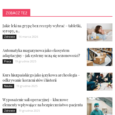
ZOBACZ TEŻ
Jakie leki na grypę bez recepty wybrać – tabletki,
syropy, a...
16 marca 2026
Zdrowie
Automatyka magazynowa jako ekosystem
adaptacyjny – jak systemy uczą się sezonowości?
19 grudnia 2025
Praca
Kurs hiszpańskiego jako językowa archeologia –
odkrywanie korzeni słów i historii
19 grudnia 2025
Nauka
Wyposażenie sali operacyjnej – kluczowe
elementy wpływające na bezpieczeństwo pacjenta
19 grudnia 2025
Zdrowie