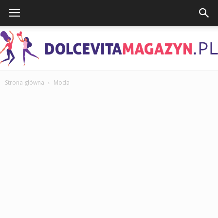
Strona główna
Moda
DolcevitaMagazyn.pl