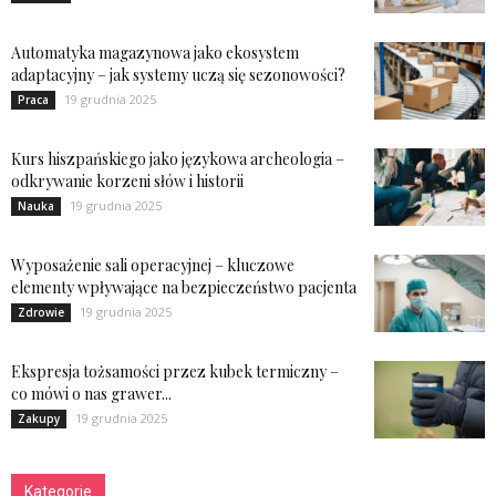
Automatyka magazynowa jako ekosystem
adaptacyjny – jak systemy uczą się sezonowości?
19 grudnia 2025
Praca
Kurs hiszpańskiego jako językowa archeologia –
odkrywanie korzeni słów i historii
19 grudnia 2025
Nauka
Wyposażenie sali operacyjnej – kluczowe
elementy wpływające na bezpieczeństwo pacjenta
19 grudnia 2025
Zdrowie
Ekspresja tożsamości przez kubek termiczny –
co mówi o nas grawer...
19 grudnia 2025
Zakupy
Kategorie